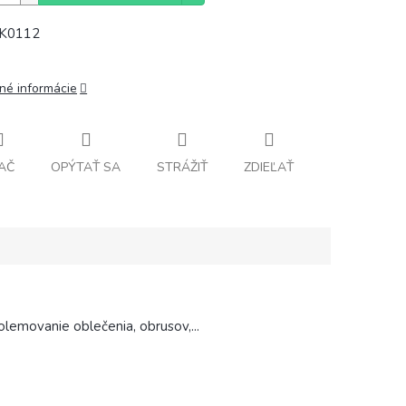
 K0112
lné informácie
AČ
OPÝTAŤ SA
STRÁŽIŤ
ZDIEĽAŤ
olemovanie oblečenia, obrusov,...