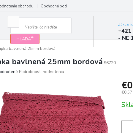
odnotenie obchodu
Obchodné podmienky
Podmienky ochrany osobn
Zákazní
+421 
- NE 
HĽADAŤ
ipka bavlnená 25mm bordová
pka bavlnená 25mm bordová
96720
erné
odnotené
Podrobnosti hodnotenia
tenie
€0
ktu
€0,57
Jedno
Sk
cena:
ičiek.