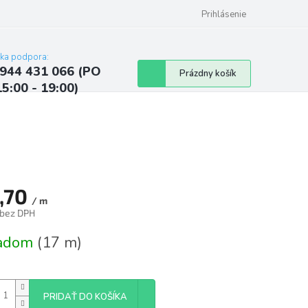
ých údajov
Kontakty
Najčastejšie otázky a odpovede
Prihlásenie
cka podpora:
944 431 066 (PO
Nákupný
Prázdny košík
15:00 - 19:00)
košík
,70
/ m
 bez DPH
tková
ladom
(17 m)
PRIDAŤ DO KOŠÍKA