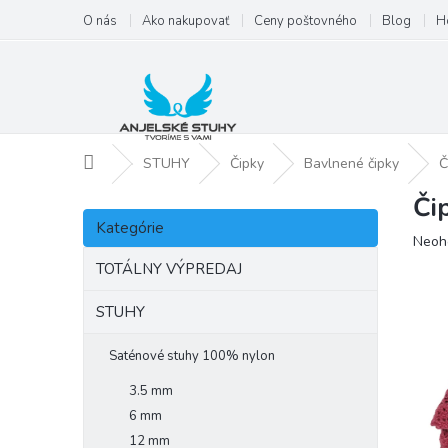
Prejsť
O nás
Ako nakupovať
Ceny poštovného
Blog
H
na
obsah
Domov
STUHY
Čipky
Bavlnené čipky
Č
Či
B
Preskočiť
o
Kategórie
kategórie
Priem
Neoh
č
hodno
n
TOTÁLNY VÝPREDAJ
produ
ý
je
p
STUHY
0,0
a
z
5
n
Saténové stuhy 100% nylon
hviezd
e
3.5 mm
l
6 mm
12 mm