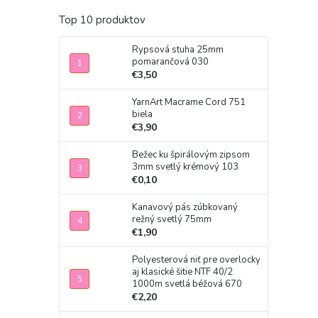
Top 10 produktov
Rypsová stuha 25mm
pomarančová 030
€3,50
YarnArt Macrame Cord 751
biela
€3,90
Bežec ku špirálovým zipsom
3mm svetlý krémový 103
€0,10
Kanavový pás zúbkovaný
režný svetlý 75mm
€1,90
Polyesterová niť pre overlocky
aj klasické šitie NTF 40/2
1000m svetlá béžová 670
€2,20