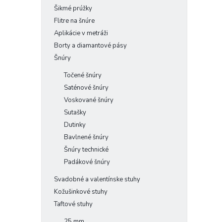
Šikmé prúžky
Flitre na šnúre
Aplikácie v metráži
Borty a diamantové pásy
Šnúry
Točené šnúry
Saténové šnúry
Voskované šnúry
Sutašky
Dutinky
Bavlnené šnúry
Šnúry technické
Padákové šnúry
Svadobné a valentínske stuhy
Kožušinkové stuhy
Taftové stuhy
25 mm