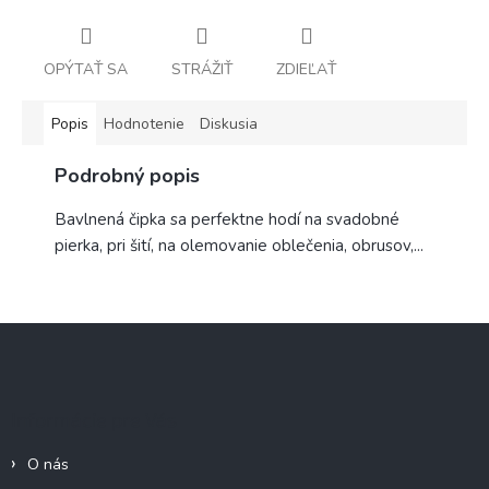
OPÝTAŤ SA
STRÁŽIŤ
ZDIEĽAŤ
Popis
Hodnotenie
Diskusia
Podrobný popis
Bavlnená čipka sa perfektne hodí na svadobné
pierka, pri šití, na olemovanie oblečenia, obrusov,...
Z
á
p
ä
Informácie pre Vás
t
i
O nás
e