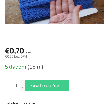
€0,70
/ m
€0,57 bez DPH
Jednotková
Skladom
(15 m)
cena:
PRIDAŤ DO KOŠÍKA
Detailné informácie