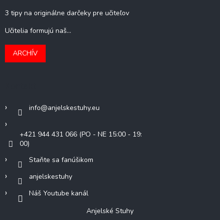
3 tipy na originálne darčeky pre učiteľov
Učitelia formujú naš...
ARCHÍV
Kontakt
info
@
anjelskestuhy.eu
+421 944 431 066 (PO - NE 15:00 - 19:
00)
Staňte sa fanúšikom
anjelskestuhy
Náš Youtube kanál
Anjelské Stuhy