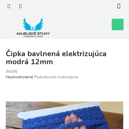
Prejsť
na
obsah
Nákupn
košík
Čipka bavlnená elektrizujúca
modrá 12mm
94595
Priemerné
Neohodnotené
Podrobnosti hodnotenia
hodnotenie
produktu
je
0,0
z
5
hviezdičiek.