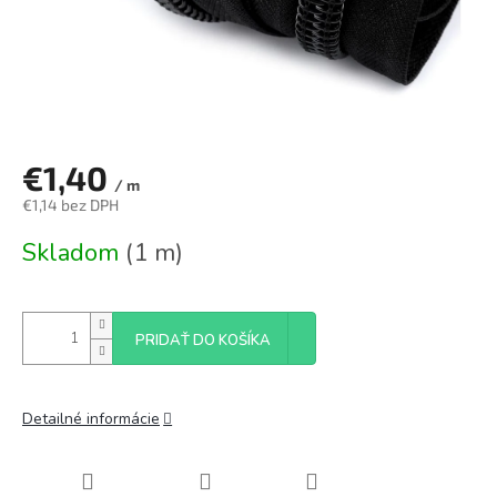
€1,40
/ m
€1,14 bez DPH
Jednotková
Skladom
(1 m)
cena:
PRIDAŤ DO KOŠÍKA
Detailné informácie