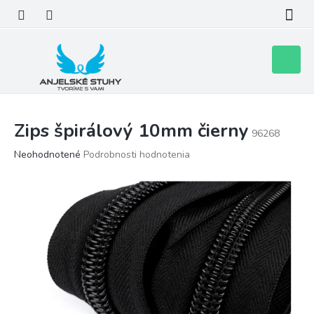
Prejsť
na
obsah
Nákupn
košík
Zips špirálový 10mm čierny
96268
Priemerné
Neohodnotené
Podrobnosti hodnotenia
hodnotenie
produktu
je
0,0
z
5
hviezdičiek.