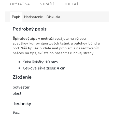
OPÝTAŤ SA
STRÁŽIŤ
ZDIEĽAŤ
Popis
Hodnotenie
Diskusia
Podrobný popis
Špirálový zips v metráži
využijete na výrobu
spacákov, kufrov, športových tašiek a batohov, búnd a
pod.
Náš tip:
Ak budete mať problém s nasadzovaním
bežcov na zips, skúste ho nasadiť z rubovej strany.
Šírka špirály:
10 mm
Celková šírka zipsu:
4 cm
Zloženie
polyester
plast
Techniky
Šitie