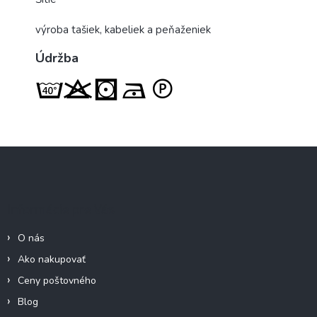
výroba tašiek, kabeliek a peňaženiek
Údržba
Z
á
p
ä
Informácie pre Vás
t
i
O nás
e
Ako nakupovať
Ceny poštovného
Blog