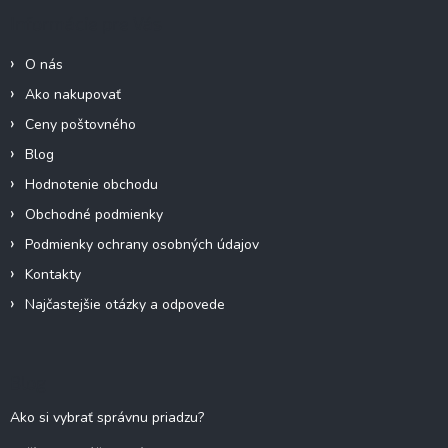
ä
Informácie pre Vás
t
i
O nás
e
Ako nakupovať
Ceny poštovného
Blog
Hodnotenie obchodu
Obchodné podmienky
Podmienky ochrany osobných údajov
Kontakty
Najčastejšie otázky a odpovede
Blog
Ako si vybrať správnu priadzu?