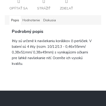
OPÝTAŤ SA
STRÁŽIŤ
ZDIEĽAŤ
Popis
Hodnotenie
Diskusia
Podrobný popis
Ihly sú určené k navliekaniu korálikov či perličiek. V
balení sú 4 ihly (rozm. 10/12/13 - 0,46x55mm/
0,38x51mm/ 0,38x49mm) s vynikajúcimi očkami
pre ľahké navliekanie nití. Oceníte ich vysokú
kvalitu.
Z
á
p