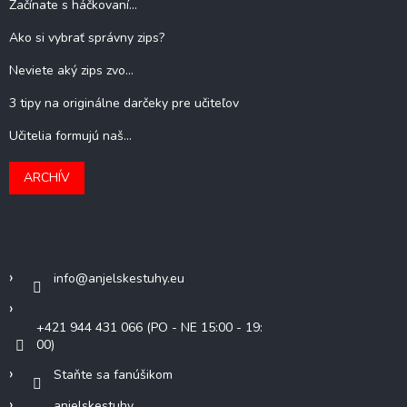
Začínate s háčkovaní...
Ako si vybrať správny zips?
Neviete aký zips zvo...
3 tipy na originálne darčeky pre učiteľov
Učitelia formujú naš...
ARCHÍV
Kontakt
info
@
anjelskestuhy.eu
+421 944 431 066 (PO - NE 15:00 - 19:
00)
Staňte sa fanúšikom
anjelskestuhy