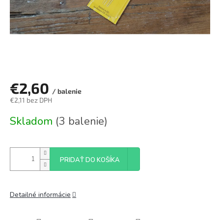
€2,60
/ balenie
€2,11 bez DPH
Jednotková
Skladom
(3 balenie)
cena:
PRIDAŤ DO KOŠÍKA
Detailné informácie