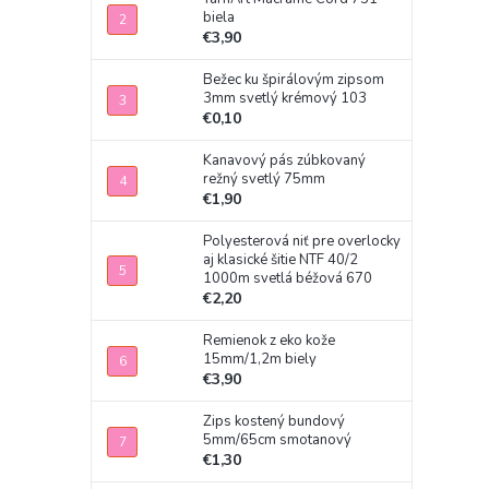
biela
€3,90
Bežec ku špirálovým zipsom
3mm svetlý krémový 103
€0,10
Kanavový pás zúbkovaný
režný svetlý 75mm
€1,90
Polyesterová niť pre overlocky
aj klasické šitie NTF 40/2
1000m svetlá béžová 670
€2,20
Remienok z eko kože
15mm/1,2m biely
€3,90
Zips kostený bundový
5mm/65cm smotanový
€1,30