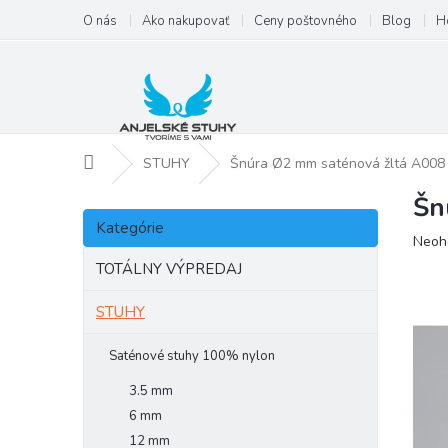
Prejsť
O nás
Ako nakupovať
Ceny poštovného
Blog
H
na
obsah
Domov
STUHY
Šnúra Ø2 mm saténová žltá A008
Šn
B
Preskočiť
o
Kategórie
kategórie
Priem
Neoh
č
hodno
n
TOTÁLNY VÝPREDAJ
produ
ý
je
p
STUHY
0,0
a
z
5
n
Saténové stuhy 100% nylon
hviezd
e
3.5 mm
l
6 mm
12 mm