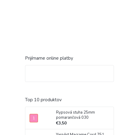
Prijímame online platby
Top 10 produktov
Rypsová stuha 25mm
pomarančová 030
€3,50
YarnArt Macrame Cord 751