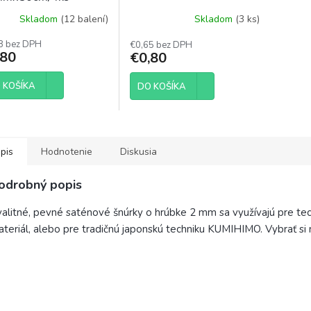
Skladom
(12 balení)
Skladom
(3 ks)
8 bez DPH
€0,65 bez DPH
,80
€0,80
 KOŠÍKA
DO KOŠÍKA
pis
Hodnotenie
Diskusia
odrobný popis
alitné, pevné saténové šnúrky o hrúbke 2 mm sa využívajú pre techn
teriál, alebo pre tradičnú japonskú techniku KUMIHIMO. Vybrať si 