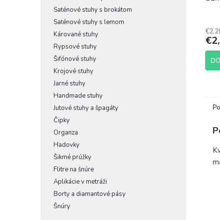
Saténové stuhy s brokátom
Saténové stuhy s lemom
€2,2
Kárované stuhy
€2
Rypsové stuhy
Šifónové stuhy
DO
Krojové stuhy
Jarné stuhy
Handmade stuhy
Po
Jutové stuhy a špagáty
Čipky
P
Organza
Hadovky
Kv
Šikmé prúžky
ma
Flitre na šnúre
Aplikácie v metráži
Borty a diamantové pásy
Šnúry