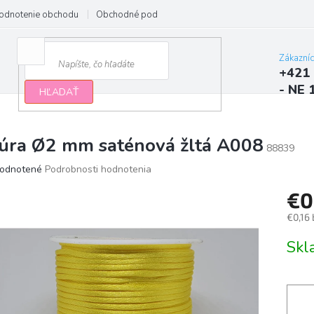
odnotenie obchodu
Obchodné podmienky
Podmienky ochrany osobn
Zákazní
+421 
- NE 
HĽADAŤ
úra Ø2 mm saténová žltá A008
88839
erné
odnotené
Podrobnosti hodnotenia
tenie
€0
ktu
€0,16
Jedno
Sk
cena:
ičiek.