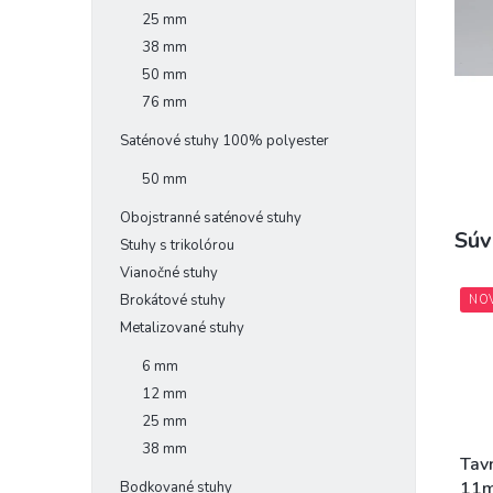
25 mm
38 mm
50 mm
76 mm
Saténové stuhy 100% polyester
50 mm
Obojstranné saténové stuhy
Súv
Stuhy s trikolórou
Vianočné stuhy
Brokátové stuhy
NO
Metalizované stuhy
6 mm
12 mm
25 mm
38 mm
Tav
11m
Bodkované stuhy