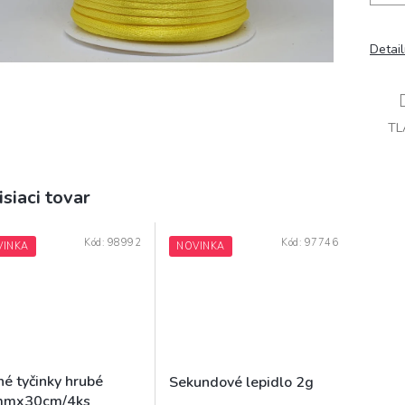
Detai
TL
isiaci tovar
Kód:
98992
Kód:
97746
VINKA
NOVINKA
né tyčinky hrubé
Sekundové lepidlo 2g
mx30cm/4ks