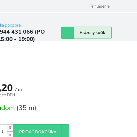
ých údajov
Kontakty
Najčastejšie otázky a odpovede
Prihlásenie
cka podpora:
944 431 066 (PO
Nákupný
Prázdny košík
15:00 - 19:00)
košík
,20
/ m
 bez DPH
tková
ladom
(35 m)
PRIDAŤ DO KOŠÍKA