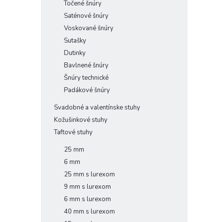
Točené šnúry
Saténové šnúry
Voskované šnúry
Sutašky
Dutinky
Bavlnené šnúry
Šnúry technické
Padákové šnúry
Svadobné a valentínske stuhy
Kožušinkové stuhy
Taftové stuhy
25 mm
6 mm
25 mm s lurexom
9 mm s lurexom
6 mm s lurexom
40 mm s lurexom