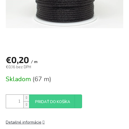
€0,20
/ m
€0,16 bez DPH
Jednotková
Skladom
(67 m)
cena:
PRIDAŤ DO KOŠÍKA
Detailné informácie