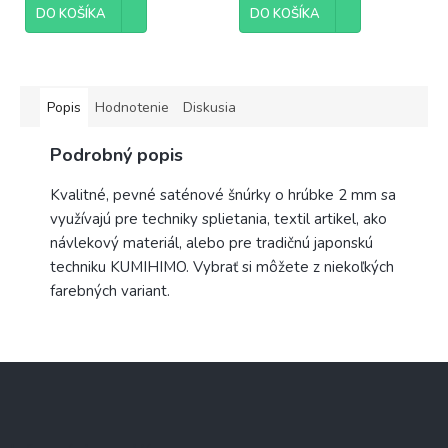
DO KOŠÍKA
DO KOŠÍKA
Popis
Hodnotenie
Diskusia
Podrobný popis
Kvalitné, pevné saténové šnúrky o hrúbke 2 mm sa
využívajú pre techniky splietania, textil artikel, ako
návlekový materiál, alebo pre tradičnú japonskú
techniku KUMIHIMO. Vybrať si môžete z niekoľkých
farebných variant.
Z
á
p
ä