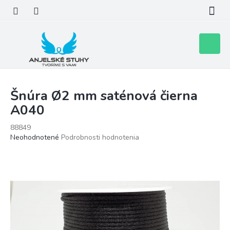
Prejsť
na
obsah
Nákupn
košík
Šnúra Ø2 mm saténová čierna
A040
88849
Priemerné
Neohodnotené
Podrobnosti hodnotenia
hodnotenie
produktu
je
0,0
z
5
hviezdičiek.