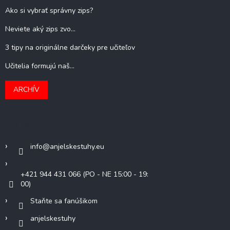
Ako si vybrať správny zips?
Neviete aký zips zvo...
3 tipy na originálne darčeky pre učiteľov
Učitelia formujú naš...
ARCHÍV
Kontakt
info
@
anjelskestuhy.eu
+421 944 431 066 (PO - NE 15:00 - 19:
00)
Staňte sa fanúšikom
anjelskestuhy