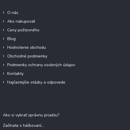
Informácie pre Vás
t
i
O nás
e
Ako nakupovať
Ceny poštovného
Blog
Hodnotenie obchodu
Obchodné podmienky
Podmienky ochrany osobných údajov
Kontakty
Najčastejšie otázky a odpovede
Blog
Ako si vybrať správnu priadzu?
Začínate s háčkovaní...