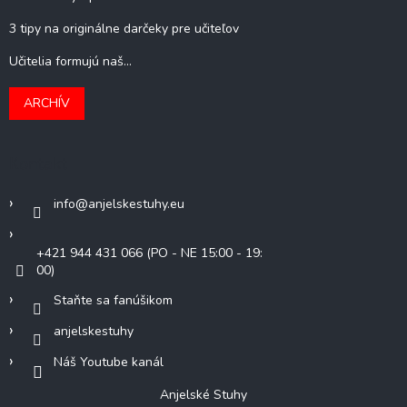
3 tipy na originálne darčeky pre učiteľov
Učitelia formujú naš...
ARCHÍV
Kontakt
info
@
anjelskestuhy.eu
+421 944 431 066 (PO - NE 15:00 - 19:
00)
Staňte sa fanúšikom
anjelskestuhy
Náš Youtube kanál
Anjelské Stuhy