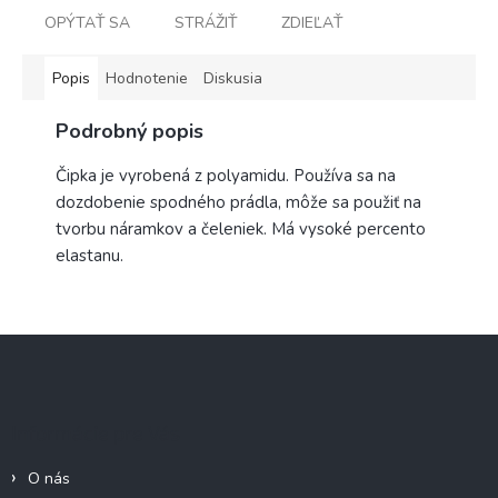
OPÝTAŤ SA
STRÁŽIŤ
ZDIEĽAŤ
Popis
Hodnotenie
Diskusia
Podrobný popis
Čipka je vyrobená z polyamidu. Používa sa na
dozdobenie spodného prádla, môže sa použiť na
tvorbu náramkov a čeleniek. Má vysoké percento
elastanu.
Z
á
p
ä
Informácie pre Vás
t
i
O nás
e