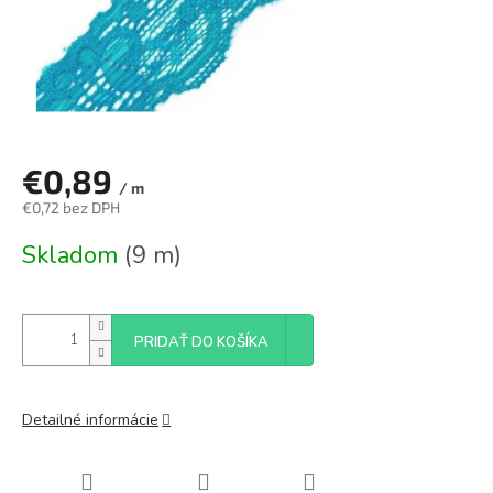
€0,89
/ m
€0,72 bez DPH
Jednotková
Skladom
(9 m)
cena:
PRIDAŤ DO KOŠÍKA
Detailné informácie