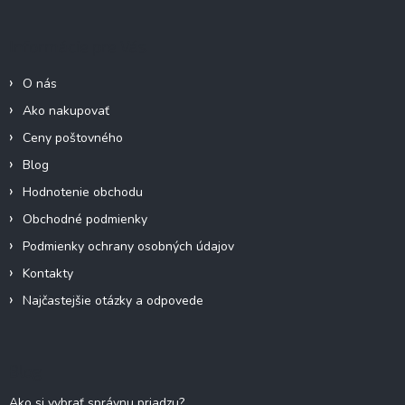
p
ä
Informácie pre Vás
t
i
O nás
e
Ako nakupovať
Ceny poštovného
Blog
Hodnotenie obchodu
Obchodné podmienky
Podmienky ochrany osobných údajov
Kontakty
Najčastejšie otázky a odpovede
Blog
Ako si vybrať správnu priadzu?