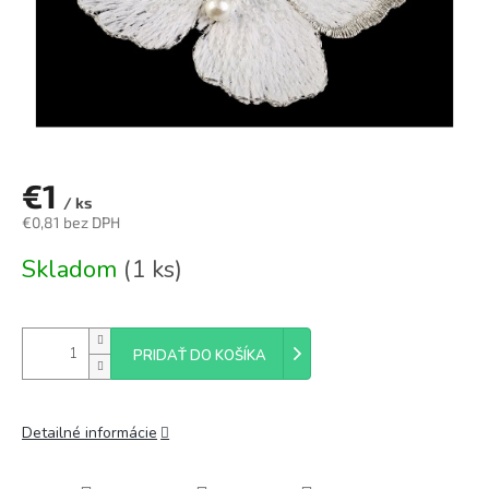
€1
/ ks
€0,81 bez DPH
Jednotková
Skladom
(1 ks)
cena:
PRIDAŤ DO KOŠÍKA
Detailné informácie