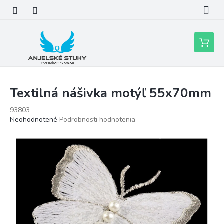
Prejsť
na
obsah
Nákupn
košík
Textilná nášivka motýľ 55x70mm
93803
Priemerné
Neohodnotené
Podrobnosti hodnotenia
hodnotenie
produktu
je
0,0
z
5
hviezdičiek.