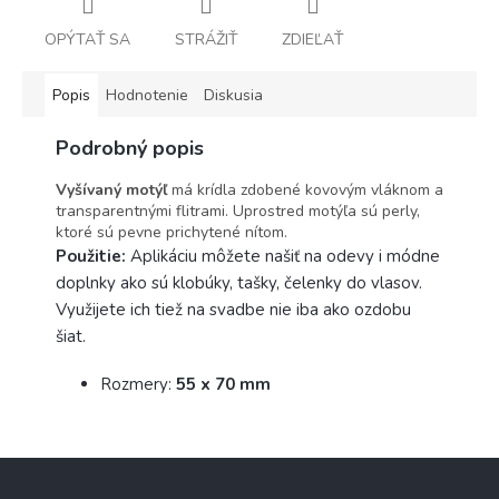
OPÝTAŤ SA
STRÁŽIŤ
ZDIEĽAŤ
Popis
Hodnotenie
Diskusia
Podrobný popis
Vyšívaný motýľ
má krídla zdobené kovovým vláknom a
transparentnými flitrami. Uprostred motýľa sú perly,
ktoré sú pevne prichytené nítom.
Použitie:
Aplikáciu môžete našiť na odevy i módne
doplnky ako sú klobúky, tašky, čelenky do vlasov.
Využijete ich tiež na svadbe nie iba ako ozdobu
šiat.
Rozmery:
55
x 70 mm
Z
á