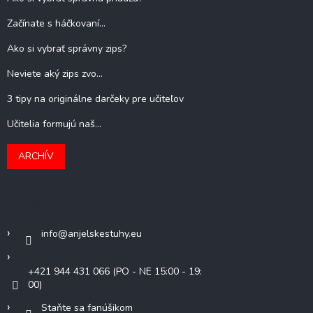
Začínate s háčkovaní...
Ako si vybrať správny zips?
Neviete aký zips zvo...
3 tipy na originálne darčeky pre učiteľov
Učitelia formujú naš...
ARCHÍV
Kontakt
info
@
anjelskestuhy.eu
+421 944 431 066 (PO - NE 15:00 - 19:
00)
Staňte sa fanúšikom