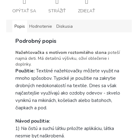
OPÝTAŤ SA
STRÁŽIŤ
ZDIEĽAŤ
Popis
Hodnotenie
Diskusia
Podrobný popis
Nažehlovačka s motívom roztomilého slona
poteší
najmä deti. Má detailnú výšivku, oživí oblečenie i
doplnky.
Použitie:
Textilné nažehlovačky môžete využiť na
mnoho spôsobov. Typické je použitie na zakrytie
drobných nedokonalostí na textile. Dnes sa však
najčastejšie využívajú ako ozdoby odevov - skvelo
vyniknú na mikinách, košeliach alebo batohoch,
čiapkach a pod.
Návod použitia:
1) Na čistú a suchú látku priložte aplikáciu, látka
nesmie byť naškrobená.