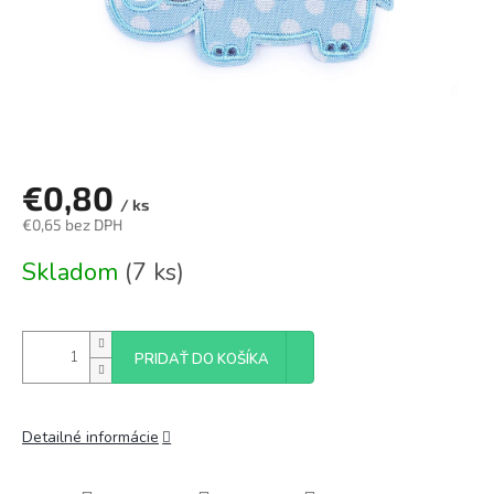
€0,80
/ ks
€0,65 bez DPH
Jednotková
Skladom
(7 ks)
cena:
PRIDAŤ DO KOŠÍKA
Detailné informácie