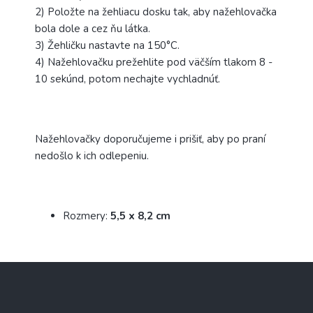
2) Položte na žehliacu dosku tak, aby nažehlovačka
bola dole a cez ňu látka.
3) Žehličku nastavte na 150°C.
4) Nažehlovačku prežehlite pod väčším tlakom 8 -
10 sekúnd, potom nechajte vychladnúť.
Nažehlovačky doporučujeme i prišiť, aby po praní
nedošlo k ich odlepeniu.
Rozmery:
5,5 x 8,2 cm
Z
á
p