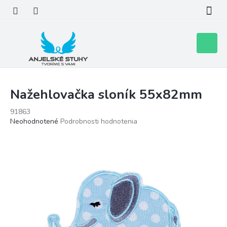
Prejsť
na
obsah
Nákupn
košík
Nažehlovačka sloník 55x82mm
91863
Priemerné
Neohodnotené
Podrobnosti hodnotenia
hodnotenie
produktu
je
0,0
z
5
hviezdičiek.