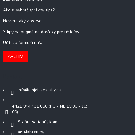
Ako si vybrať správny zips?
Neviete aký zips zvo...
3 tipy na originálne darčeky pre učiteľov
Učitelia formujú naš...
ARCHÍV
Kontakt
info
@
anjelskestuhy.eu
+421 944 431 066 (PO - NE 15:00 - 19:
00)
Staňte sa fanúšikom
anjelskestuhy