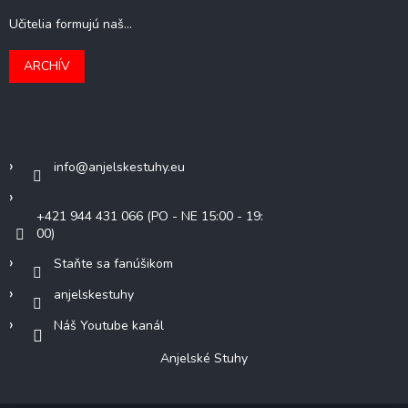
Učitelia formujú naš...
ARCHÍV
Kontakt
info
@
anjelskestuhy.eu
+421 944 431 066 (PO - NE 15:00 - 19:
00)
Staňte sa fanúšikom
anjelskestuhy
Náš Youtube kanál
Anjelské Stuhy