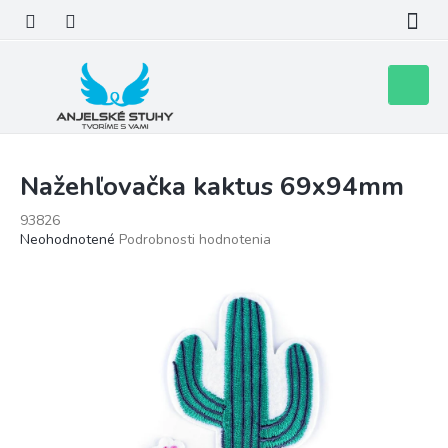
Prejsť
na
obsah
Nákupn
košík
Nažehľovačka kaktus 69x94mm
93826
Priemerné
Neohodnotené
Podrobnosti hodnotenia
hodnotenie
produktu
je
0,0
z
5
hviezdičiek.