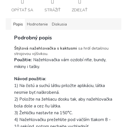
OPÝTAŤ SA
STRÁŽIŤ
ZDIEĽAŤ
Popis
Hodnotenie
Diskusia
Podrobný popis
Štýlová nažehlovačka s kaktusmi
sa hrdí detailnou
strojovou výšivkou.
Použitie:
Nažehlovačka vám ozdobí rifle, bundy,
mikiny i tašky.
Návod použitia:
1) Na čistú a suchú látku priložte aplikáciu, látka
nesmie byť naškrobená.
2) Položte na žehliacu dosku tak, aby nažehlovačka
bola dole a cez ňu látka.
3) Žehličku nastavte na 150°C.
4) Nažehlovačku prežehlite pod väčším tlakom 8 -
10 sekúnd, potom nechajte vychladnúť.