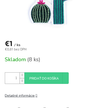
€1
/ ks
€0,81 bez DPH
Jednotková
Skladom
(8 ks)
cena:
PRIDAŤ DO KOŠÍKA
Detailné informácie