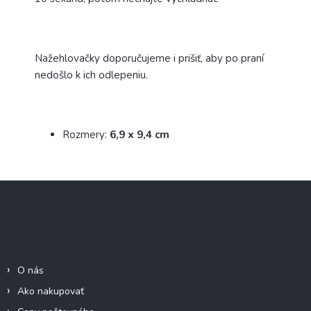
Nažehlovačky doporučujeme i prišiť, aby po praní
nedošlo k ich odlepeniu.
Rozmery:
6,9 x 9,4 cm
Z
á
p
ä
Informácie pre Vás
t
i
O nás
e
Ako nakupovať