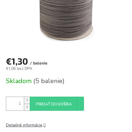
€1,30
/ balenie
€1,06 bez DPH
Jednotková
Skladom
(5 balenie)
cena:
PRIDAŤ DO KOŠÍKA
Detailné informácie