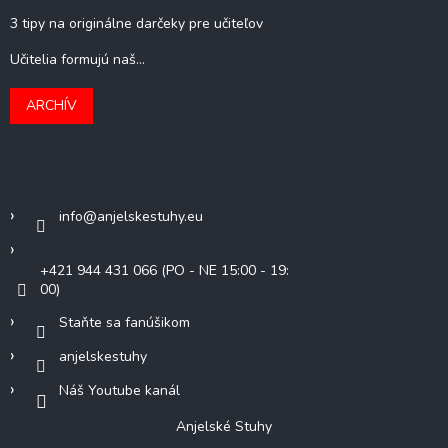
3 tipy na originálne darčeky pre učiteľov
Učitelia formujú naš...
ARCHÍV
Kontakt
info
@
anjelskestuhy.eu
+421 944 431 066 (PO - NE 15:00 - 19:
00)
Staňte sa fanúšikom
anjelskestuhy
Náš Youtube kanál
Anjelské Stuhy