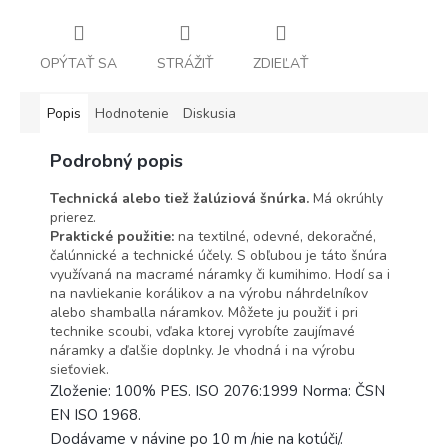
OPÝTAŤ SA
STRÁŽIŤ
ZDIEĽAŤ
Popis
Hodnotenie
Diskusia
Podrobný popis
Technická alebo tiež žalúziová šnúrka.
Má okrúhly
prierez.
Praktické použitie:
na textilné, odevné, dekoračné,
čalúnnické a technické účely. S obľubou je táto šnúra
využívaná na macramé náramky či kumihimo. Hodí sa i
na navliekanie korálikov a na výrobu náhrdelníkov
alebo shamballa náramkov. Môžete ju použiť i pri
technike scoubi, vďaka ktorej vyrobíte zaujímavé
náramky a ďalšie doplnky. Je vhodná i na výrobu
sieťoviek.
Zloženie: 100% PES. ISO 2076:1999 Norma: ČSN
EN ISO 1968.
Dodávame v návine po 10 m /nie na kotúči/.