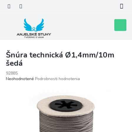
Prejsť
na
obsah
Nákupn
košík
Šnúra technická Ø1,4mm/10m
šedá
92885
Priemerné
Neohodnotené
Podrobnosti hodnotenia
hodnotenie
produktu
je
0,0
z
5
hviezdičiek.