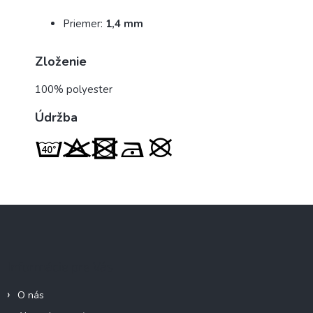
Priemer:
1,4 mm
Zloženie
100% polyester
Údržba
Z
á
p
ä
Informácie pre Vás
t
i
O nás
e