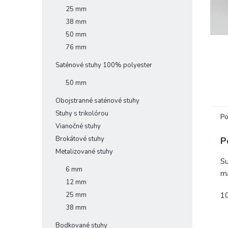
25 mm
38 mm
50 mm
76 mm
Saténové stuhy 100% polyester
50 mm
Obojstranné saténové stuhy
Stuhy s trikolórou
Po
Vianočné stuhy
Brokátové stuhy
P
Metalizované stuhy
Su
6 mm
ma
12 mm
1
25 mm
38 mm
Bodkované stuhy