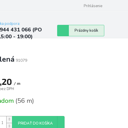
ých údajov
Kontakty
Najčastejšie otázky a odpovede
Prihlásenie
cka podpora:
944 431 066 (PO
Nákupný
Prázdny košík
15:00 - 19:00)
košík
lená
91079
,20
/ m
 bez DPH
tková
ladom
(56 m)
PRIDAŤ DO KOŠÍKA