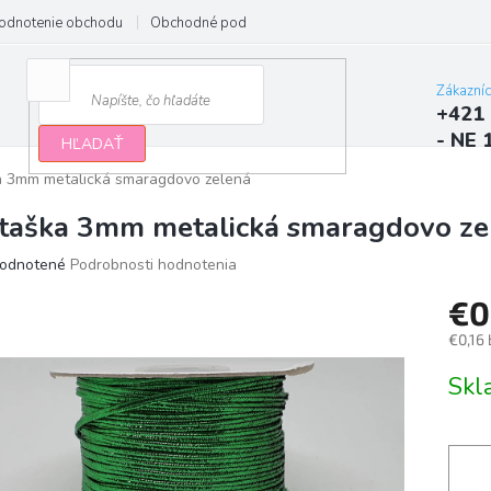
odnotenie obchodu
Obchodné podmienky
Podmienky ochrany osobn
Zákazní
+421 
- NE 
HĽADAŤ
a 3mm metalická smaragdovo zelená
taška 3mm metalická smaragdovo ze
erné
odnotené
Podrobnosti hodnotenia
tenie
€0
ktu
€0,16
Jedno
Sk
cena:
ičiek.