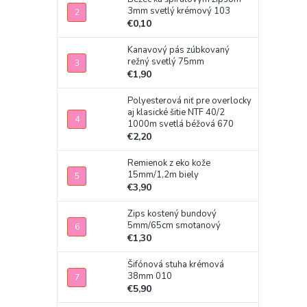
3mm svetlý krémový 103
€0,10
Kanavový pás zúbkovaný
režný svetlý 75mm
€1,90
Polyesterová niť pre overlocky
aj klasické šitie NTF 40/2
1000m svetlá béžová 670
€2,20
Remienok z eko kože
15mm/1,2m biely
€3,90
Zips kostený bundový
5mm/65cm smotanový
€1,30
Šifónová stuha krémová
38mm 010
€5,90