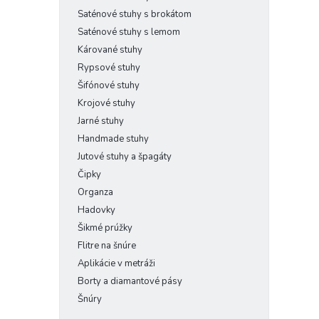
Saténové stuhy s brokátom
Saténové stuhy s lemom
Kárované stuhy
Rypsové stuhy
Šifónové stuhy
Krojové stuhy
Jarné stuhy
Handmade stuhy
Jutové stuhy a špagáty
Čipky
Organza
Hadovky
Šikmé prúžky
Flitre na šnúre
Aplikácie v metráži
Borty a diamantové pásy
Šnúry