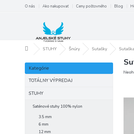
Prejsť
O nás
Ako nakupovať
Ceny poštovného
Blog
H
na
obsah
Domov
STUHY
Šnúry
Sutašky
Sutašk
Su
B
Preskočiť
o
Kategórie
kategórie
Priem
Neoh
č
hodno
n
TOTÁLNY VÝPREDAJ
produ
ý
je
p
STUHY
0,0
a
z
5
n
Saténové stuhy 100% nylon
hviezd
e
3.5 mm
l
6 mm
12 mm