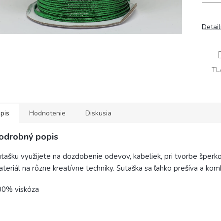
Detai
TL
pis
Hodnotenie
Diskusia
odrobný popis
tašku využijete na dozdobenie odevov, kabeliek, pri tvorbe šperk
teriál na rôzne kreatívne techniky. Sutaška sa ľahko prešíva a komb
00% viskóza