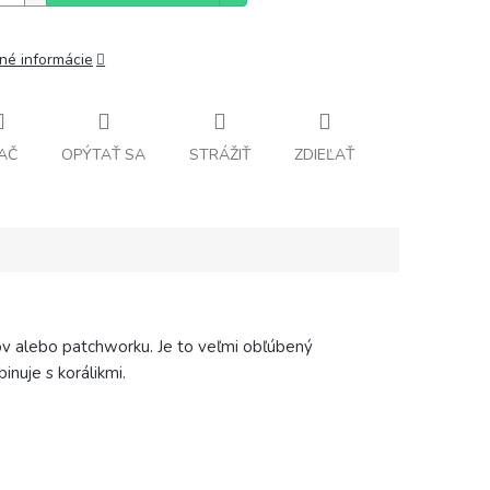
lné informácie
AČ
OPÝTAŤ SA
STRÁŽIŤ
ZDIEĽAŤ
ov alebo patchworku. Je to veľmi obľúbený
inuje s korálikmi.