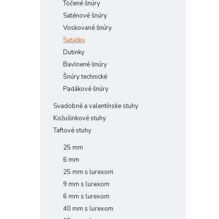
Točené šnúry
Saténové šnúry
Voskované šnúry
Sutašky
Dutinky
Bavlnené šnúry
Šnúry technické
Padákové šnúry
Svadobné a valentínske stuhy
Kožušinkové stuhy
Taftové stuhy
25 mm
6 mm
25 mm s lurexom
9 mm s lurexom
6 mm s lurexom
40 mm s lurexom