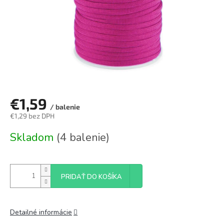
€1,59
/ balenie
€1,29 bez DPH
Jednotková
Skladom
(4 balenie)
cena:
PRIDAŤ DO KOŠÍKA
Detailné informácie