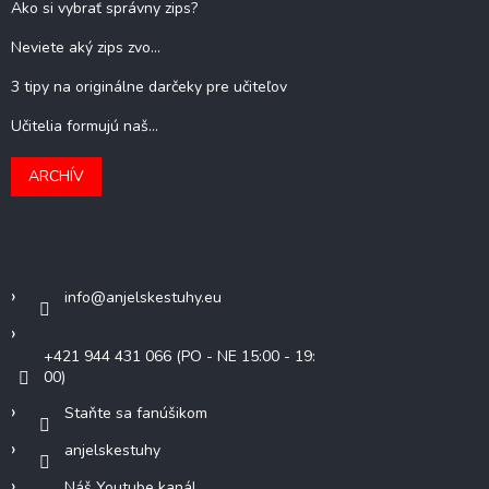
Ako si vybrať správny zips?
Neviete aký zips zvo...
3 tipy na originálne darčeky pre učiteľov
Učitelia formujú naš...
ARCHÍV
Kontakt
info
@
anjelskestuhy.eu
+421 944 431 066 (PO - NE 15:00 - 19:
00)
Staňte sa fanúšikom
anjelskestuhy
Náš Youtube kanál