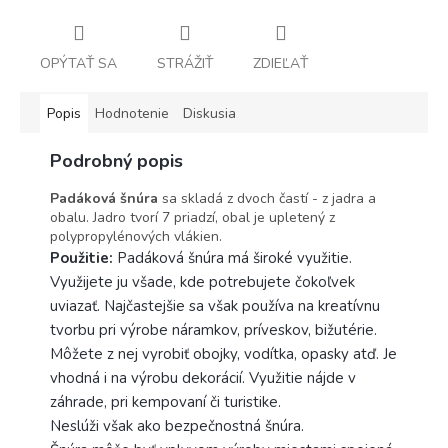
OPÝTAŤ SA
STRÁŽIŤ
ZDIEĽAŤ
Popis
Hodnotenie
Diskusia
Podrobný popis
Padáková šnúra
sa skladá z dvoch častí - z jadra a
obalu. Jadro tvorí 7 priadzí, obal je upletený z
polypropylénových vlákien.
Použitie:
Padáková šnúra má široké využitie.
Využijete ju všade, kde potrebujete čokoľvek
uviazať. Najčastejšie sa však používa na kreatívnu
tvorbu pri výrobe náramkov, príveskov, bižutérie.
Môžete z nej vyrobiť obojky, vodítka, opasky atď. Je
vhodná i na výrobu dekorácií. Využitie nájde v
záhrade, pri kempovaní či turistike.
Neslúži však ako bezpečnostná šnúra.