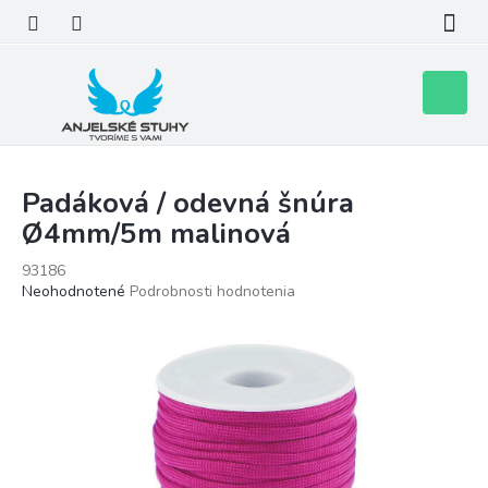
Prejsť
na
obsah
Nákupn
košík
Padáková / odevná šnúra
Ø4mm/5m malinová
93186
Priemerné
Neohodnotené
Podrobnosti hodnotenia
hodnotenie
produktu
je
0,0
z
5
hviezdičiek.