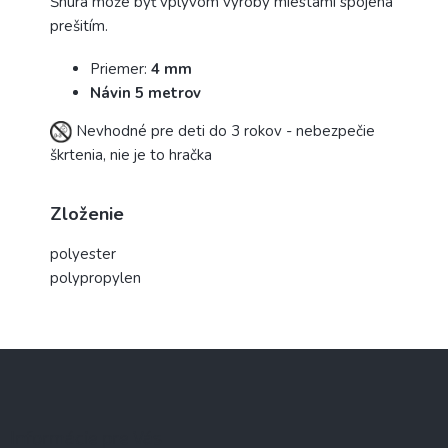
Šnúra môže byť vplyvom výroby miestami spojená
prešitím.
Priemer:
4 mm
Návin 5 metrov
Nevhodné pre deti do 3 rokov - nebezpečie
škrtenia, nie je to hračka
Zloženie
polyester
polypropylen
Z
á
p
ä
Informácie pre Vás
t