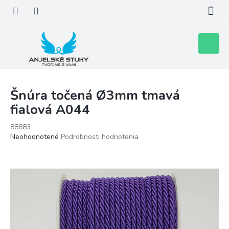
Prejsť
na
obsah
Nákupn
košík
Šnúra točená Ø3mm tmavá
fialová A044
88883
Priemerné
Neohodnotené
Podrobnosti hodnotenia
hodnotenie
produktu
je
0,0
z
5
hviezdičiek.