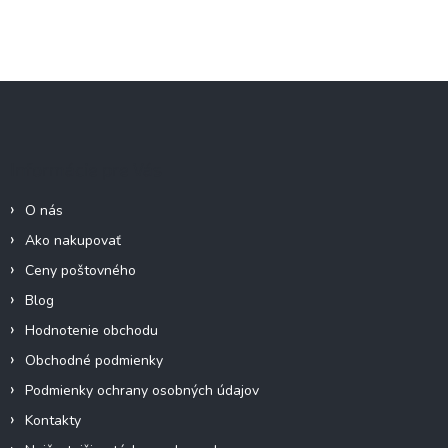
Z
á
p
ä
Informácie pre Vás
t
i
O nás
e
Ako nakupovať
Ceny poštovného
Blog
Hodnotenie obchodu
Obchodné podmienky
Podmienky ochrany osobných údajov
Kontakty