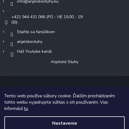
info
@
anjelskestuhy.eu
+421 944 431 066 (PO - NE 15:00 - 19:
00)
Staňte sa fanúšikom
anjelskestuhy
Náš Youtube kanál
Anjelské Stuhy
Tento web používa súbory cookie. Ďalším prechádzaním
Copyright 2026
Anjelské Stuhy
. Všetky práva vyhradené.
tohto webu vyjadrujete súhlas s ich používaním. Viac
informácií
tu
.
Grafický návrh vytvoril a na Shoptet implementoval
Tomáš Hlad
&
Shoptetak.cz
.
Nastavenie