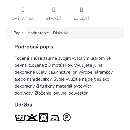
OPÝTAŤ SA
STRÁŽIŤ
ZDIEĽAŤ
Popis
Hodnotenie
Diskusia
Podrobný popis
Točená šnúra
zaujme svojim vysokým leskom. Je
pevná, zložená z 3 motúzikov.
Využijete ju na
dekoračné účely,
čalunníctve, pri výrobe náramkov
alebo náhrdelníkov. Svoje využitie nájde tiež ako
dekoračný či funkčný materiál bytových
doplnkov.
Zloženie: bavlna, polyester.
Údržba