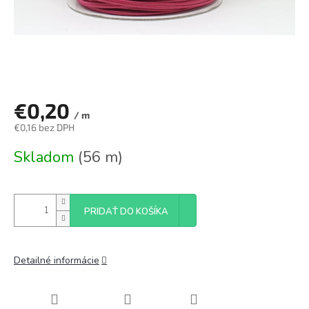
€0,20
/ m
€0,16 bez DPH
Jednotková
Skladom
(56 m)
cena:
PRIDAŤ DO KOŠÍKA
Detailné informácie