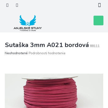
Prejsť
na
obsah
Nákupn
košík
Sutaška 3mm A021 bordová
88111
Priemerné
Neohodnotené
Podrobnosti hodnotenia
hodnotenie
produktu
je
0,0
z
5
hviezdičiek.