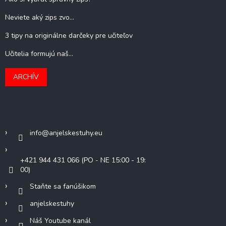
Neviete aký zips zvo...
3 tipy na originálne darčeky pre učiteľov
Učitelia formujú naš...
ARCHÍV
Kontakt
info
@
anjelskestuhy.eu
+421 944 431 066 (PO - NE 15:00 - 19:
00)
Staňte sa fanúšikom
anjelskestuhy
Náš Youtube kanál