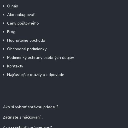
i
O nás
e
Ako nakupovať
Ceny poštovného
Blog
Hodnotenie obchodu
Obchodné podmienky
Podmienky ochrany osobných údajov
Kontakty
Najčastejšie otázky a odpovede
Blog
Ako si vybrať správnu priadzu?
Začínate s háčkovaní...
Ako si vybrať správny zips?