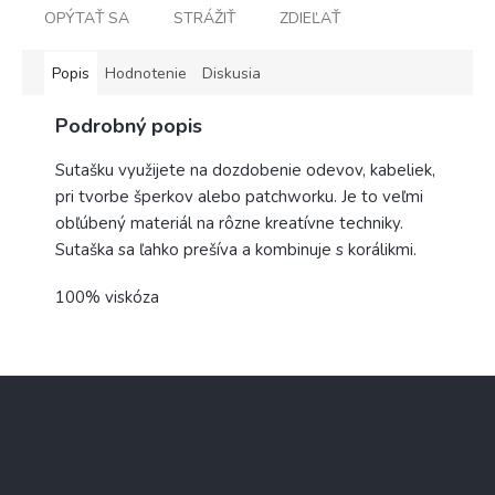
OPÝTAŤ SA
STRÁŽIŤ
ZDIEĽAŤ
Popis
Hodnotenie
Diskusia
Podrobný popis
Sutašku využijete na dozdobenie odevov, kabeliek,
pri tvorbe šperkov alebo patchworku. Je to veľmi
obľúbený materiál na rôzne kreatívne techniky.
Sutaška sa ľahko prešíva a kombinuje s korálikmi.
100% viskóza
Z
á
p
ä
Informácie pre Vás
t