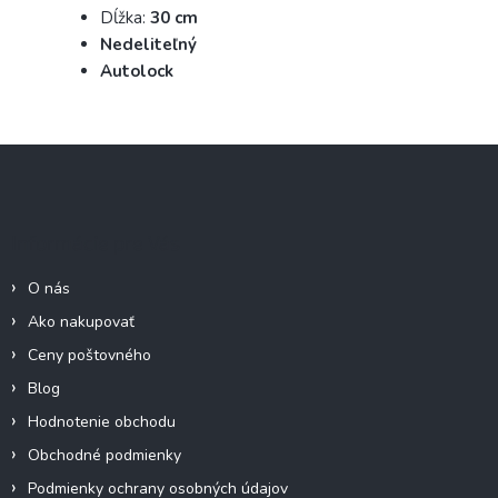
Dĺžka:
30 cm
Nedeliteľný
Autolock
Z
á
p
ä
Informácie pre Vás
t
i
O nás
e
Ako nakupovať
Ceny poštovného
Blog
Hodnotenie obchodu
Obchodné podmienky
Podmienky ochrany osobných údajov