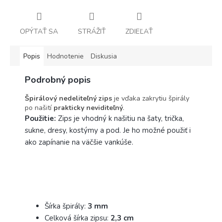
OPÝTAŤ SA
STRÁŽIŤ
ZDIEĽAŤ
Popis
Hodnotenie
Diskusia
Podrobný popis
Špirálový nedeliteľný zips
je vďaka zakrytiu špirály
po našití
prakticky neviditeľný
.
Použitie:
Zips je vhodný k našitiu na šaty, trička,
sukne, dresy, kostýmy a pod. Je ho možné použiť i
ako zapínanie na väčšie vankúše.
Šírka špirály:
3 mm
Celková šírka zipsu:
2,3 cm