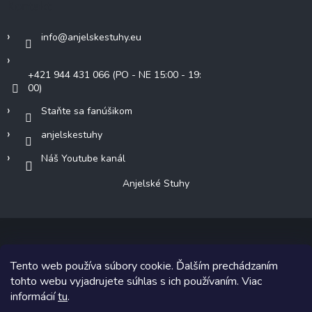
Kontakt
info
@
anjelskestuhy.eu
+421 944 431 066 (PO - NE 15:00 - 19:
00)
Staňte sa fanúšikom
anjelskestuhy
Náš Youtube kanál
Anjelské Stuhy
Tento web používa súbory cookie. Ďalším prechádzaním
Copyright 2026
Anjelské Stuhy
. Všetky práva vyhradené.
tohto webu vyjadrujete súhlas s ich používaním. Viac
informácií
tu
.
Grafický návrh vytvoril a na Shoptet implementoval
Tomáš Hlad
&