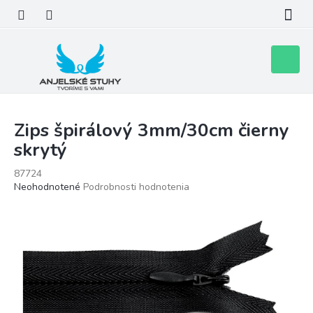
Prejsť
na
obsah
Nákupn
košík
Zips špirálový 3mm/30cm čierny
skrytý
87724
Priemerné
Neohodnotené
Podrobnosti hodnotenia
hodnotenie
produktu
je
0,0
z
5
hviezdičiek.