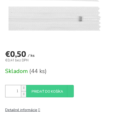
€0,50
/ ks
€0,41 bez DPH
Jednotková
Skladom
(44 ks)
cena:
PRIDAŤ DO KOŠÍKA
Detailné informácie