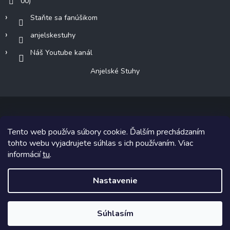
00)
Staňte sa fanúšikom
anjelskestuhy
Náš Youtube kanál
Anjelské Stuhy
Tento web používa súbory cookie. Ďalším prechádzaním
Copyright 2026
Anjelské Stuhy
. Všetky práva vyhradené.
tohto webu vyjadrujete súhlas s ich používaním. Viac
informácií
tu
.
Grafický návrh vytvoril a na Shoptet implementoval
Tomáš Hlad
&
Shoptetak.cz
.
Nastavenie
Vytvoril Shoptet
Súhlasím