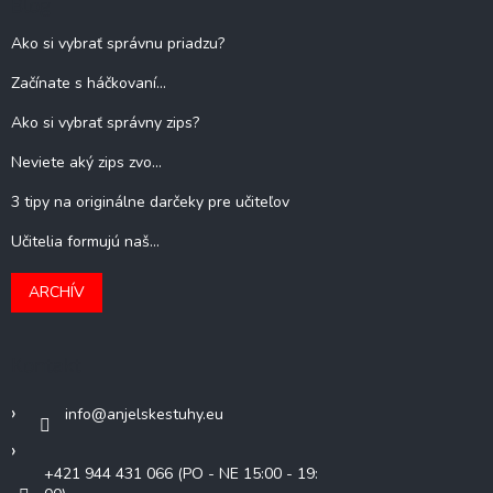
Blog
Ako si vybrať správnu priadzu?
Začínate s háčkovaní...
Ako si vybrať správny zips?
Neviete aký zips zvo...
3 tipy na originálne darčeky pre učiteľov
Učitelia formujú naš...
ARCHÍV
Kontakt
info
@
anjelskestuhy.eu
+421 944 431 066 (PO - NE 15:00 - 19: