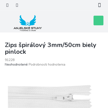
Prejsť
na
obsah
Nákupn
košík
Zips špirálový 3mm/50cm biely
pinlock
91228
Priemerné
Neohodnotené
Podrobnosti hodnotenia
hodnotenie
produktu
je
0,0
z
5
hviezdičiek.