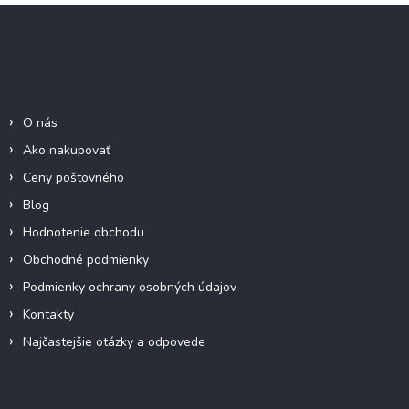
Z
á
p
ä
Informácie pre Vás
t
i
O nás
e
Ako nakupovať
Ceny poštovného
Blog
Hodnotenie obchodu
Obchodné podmienky
Podmienky ochrany osobných údajov
Kontakty
Najčastejšie otázky a odpovede