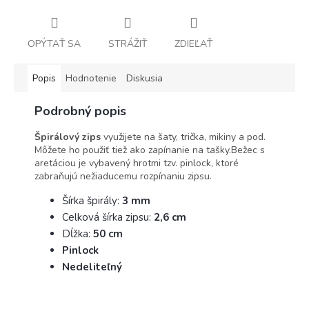
OPÝTAŤ SA
STRÁŽIŤ
ZDIEĽAŤ
Popis
Hodnotenie
Diskusia
Podrobný popis
Špirálový zips
využijete na šaty, trička, mikiny a pod.
Môžete ho použiť tiež ako zapínanie na tašky.Bežec s
aretáciou je vybavený hrotmi tzv. pinlock, ktoré
zabraňujú nežiaducemu rozpínaniu zipsu.
Šírka špirály:
3 mm
Celková šírka zipsu:
2,6 cm
Dĺžka:
5
0 cm
Pinlock
Nedeliteľný