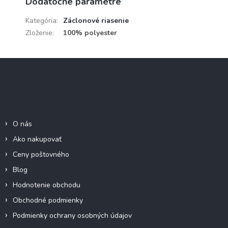
Dodatočné parametre
Kategória
:
Záclonové riasenie
Zloženie
:
100% polyester
Z
á
p
ä
Informácie pre Vás
t
i
O nás
e
Ako nakupovať
Ceny poštovného
Blog
Hodnotenie obchodu
Obchodné podmienky
Podmienky ochrany osobných údajov