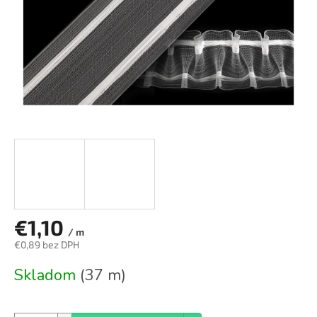
€1,10
/ m
€0,89 bez DPH
Jednotková
Skladom
(37 m)
cena: