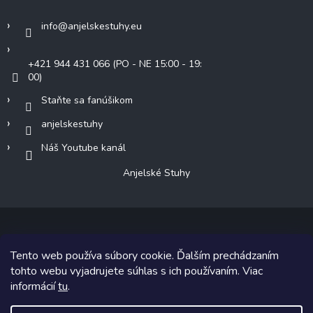
info
@
anjelskestuhy.eu
+421 944 431 066 (PO - NE 15:00 - 19:
00)
Staňte sa fanúšikom
anjelskestuhy
Náš Youtube kanál
Anjelské Stuhy
Tento web používa súbory cookie. Ďalším prechádzaním
Copyright 2026
Anjelské Stuhy
. Všetky práva vyhradené.
tohto webu vyjadrujete súhlas s ich používaním. Viac
informácií
tu
.
Grafický návrh vytvoril a na Shoptet implementoval
Tomáš Hlad
&
Shoptetak.cz
.