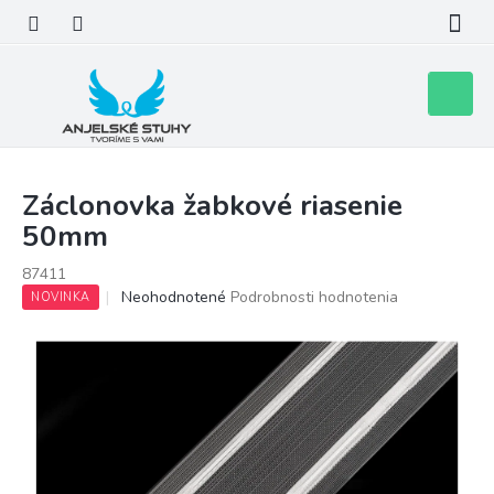
Prejsť
na
obsah
Nákupn
košík
Záclonovka žabkové riasenie
50mm
87411
Priemerné
Neohodnotené
Podrobnosti hodnotenia
NOVINKA
hodnotenie
produktu
je
0,0
z
5
hviezdičiek.