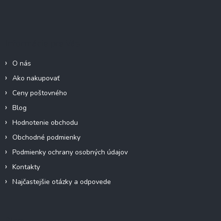
Z
á
p
ä
Informácie pre Vás
t
i
O nás
e
Ako nakupovať
Ceny poštovného
Blog
Hodnotenie obchodu
Obchodné podmienky
Podmienky ochrany osobných údajov
Kontakty
Najčastejšie otázky a odpovede
Blog