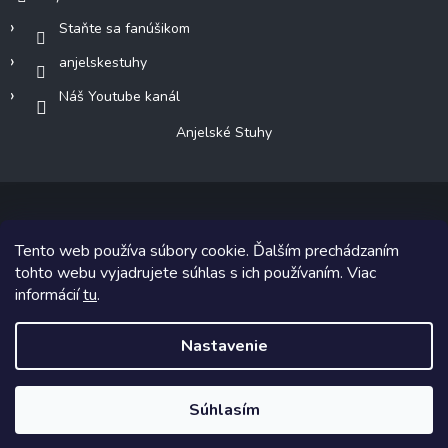
Staňte sa fanúšikom
anjelskestuhy
Náš Youtube kanál
Anjelské Stuhy
Tento web používa súbory cookie. Ďalším prechádzaním
Copyright 2026
Anjelské Stuhy
. Všetky práva vyhradené.
tohto webu vyjadrujete súhlas s ich používaním. Viac
informácií
tu
.
Grafický návrh vytvoril a na Shoptet implementoval
Tomáš Hlad
&
Shoptetak.cz
.
Nastavenie
Vytvoril Shoptet
Súhlasím