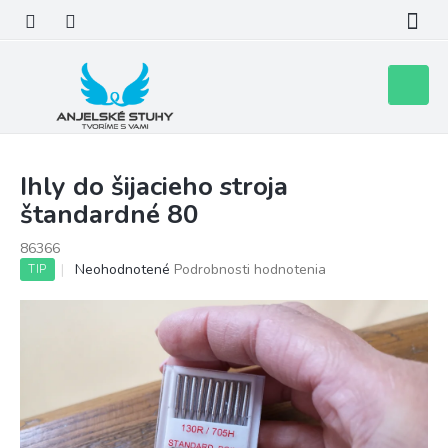
Prejsť
na
obsah
Nákupn
košík
Ihly do šijacieho stroja
štandardné 80
86366
Priemerné
Neohodnotené
Podrobnosti hodnotenia
TIP
hodnotenie
produktu
je
0,0
z
5
hviezdičiek.