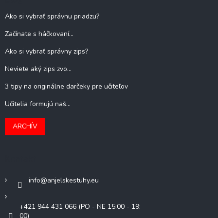
Ako si vybrať správnu priadzu?
Začínate s háčkovaní...
Ako si vybrať správny zips?
Neviete aký zips zvo...
3 tipy na originálne darčeky pre učiteľov
Učitelia formujú naš...
ARCHÍV
Kontakt
info
@
anjelskestuhy.eu
+421 944 431 066 (PO - NE 15:00 - 19:
00)