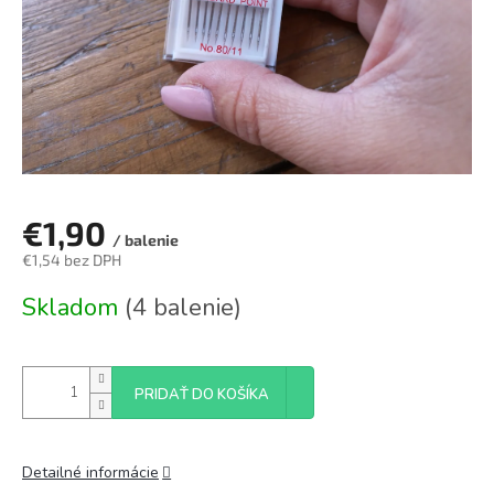
€1,90
/ balenie
€1,54 bez DPH
Jednotková
Skladom
(4 balenie)
cena:
PRIDAŤ DO KOŠÍKA
Detailné informácie