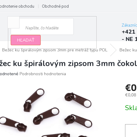
odnotenie obchodu
Obchodné podmienky
Podmienky ochrany osobn
Zákazní
+421 
- NE 
HĽADAŤ
Bežec ku špirálovým zipsom 3mm pre metráž typu POL
Bežec ku
žec ku špirálovým zipsom 3mm čoko
erné
odnotené
Podrobnosti hodnotenia
tenie
€0
ktu
€0,08
Jedno
Sk
cena:
ičiek.