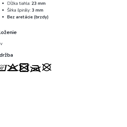
Dĺžka tiahla:
23 mm
Šírka špirály:
3 mm
Bez aretácie (brzdy)
loženie
ov
držba