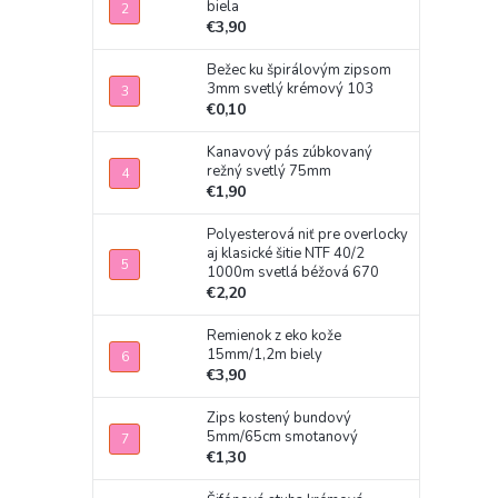
biela
€3,90
Bežec ku špirálovým zipsom
3mm svetlý krémový 103
€0,10
Kanavový pás zúbkovaný
režný svetlý 75mm
€1,90
Polyesterová niť pre overlocky
aj klasické šitie NTF 40/2
1000m svetlá béžová 670
€2,20
Remienok z eko kože
15mm/1,2m biely
€3,90
Zips kostený bundový
5mm/65cm smotanový
€1,30