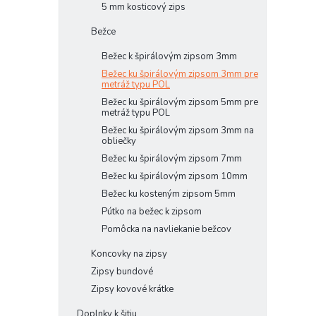
5 mm kosticový zips
Bežce
Bežec k špirálovým zipsom 3mm
Bežec ku špirálovým zipsom 3mm pre
metráž typu POL
Bežec ku špirálovým zipsom 5mm pre
metráž typu POL
Bežec ku špirálovým zipsom 3mm na
obliečky
Bežec ku špirálovým zipsom 7mm
Bežec ku špirálovým zipsom 10mm
Bežec ku kosteným zipsom 5mm
Pútko na bežec k zipsom
Pomôcka na navliekanie bežcov
Koncovky na zipsy
Zipsy bundové
Zipsy kovové krátke
Doplnky k šitiu