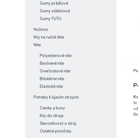
Gumy prádlové
Gumy silikónové
Gumy TUTU
Nožnice
Ihly na ručné šitie
Nite
Polyesterové nite
Bavlnené nite
Po
Overlockové nite
Bižutérne nite
P
Elastické nite
K
Potreby k šijacím strojom
Je
Cievky a boxy
od
B
Ihly do stroja
Starostlivosť o stroj
Ostatné pomôcky