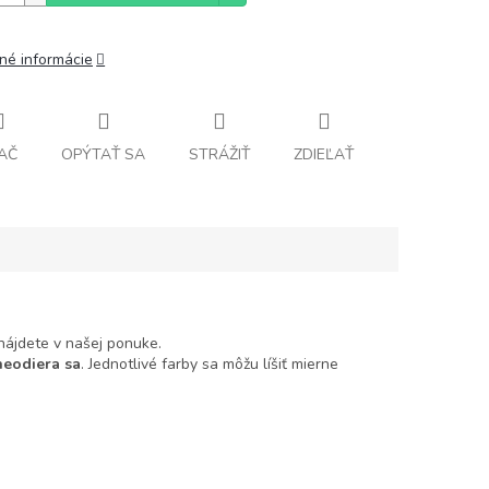
lné informácie
AČ
OPÝTAŤ SA
STRÁŽIŤ
ZDIEĽAŤ
 nájdete v našej ponuke.
neodiera sa
. Jednotlivé farby sa môžu líšiť mierne