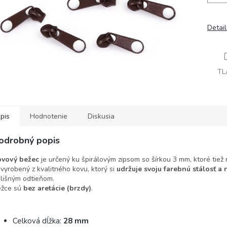
Detai
TL
pis
Hodnotenie
Diskusia
odrobný popis
ovový bežec
je určený ku špirálovým zipsom so šírkou 3 mm, ktoré tiež
 vyrobený z kvalitného kovu, ktorý si
udržuje svoju farebnú stálosť a 
lišným odtieňom.
ežce sú
bez aretácie (brzdy)
.
Celková dĺžka:
28 mm