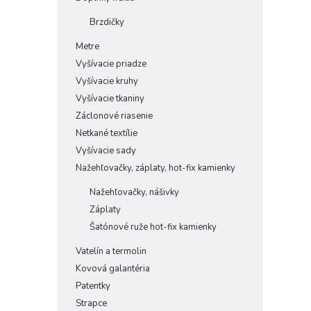
Brzdičky
Metre
Vyšívacie priadze
Vyšívacie kruhy
Vyšívacie tkaniny
Záclonové riasenie
Netkané textílie
Vyšívacie sady
Nažehľovačky, záplaty, hot-fix kamienky
Nažehľovačky, nášivky
Záplaty
Šatónové ruže hot-fix kamienky
Vatelín a termolin
Kovová galantéria
Patentky
Strapce