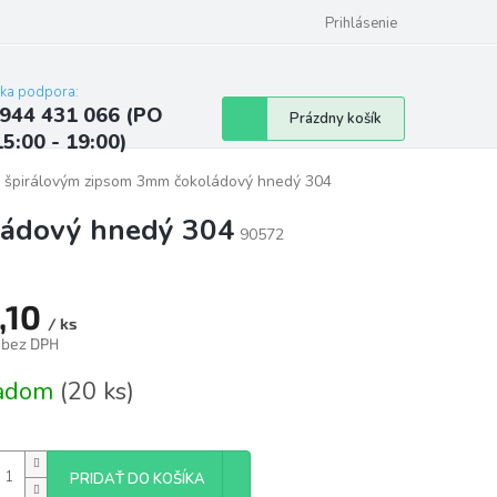
ých údajov
Kontakty
Najčastejšie otázky a odpovede
Prihlásenie
cka podpora:
944 431 066 (PO
Nákupný
Prázdny košík
15:00 - 19:00)
košík
 špirálovým zipsom 3mm čokoládový hnedý 304
ládový hnedý 304
90572
,10
/ ks
 bez DPH
tková
ladom
(20 ks)
PRIDAŤ DO KOŠÍKA