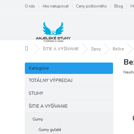
Prejsť
O nás
Ako nakupovať
Ceny poštovného
Blog
H
na
obsah
Domov
ŠITIE A VYŠÍVANIE
Zipsy
Bežce
Be
B
Preskočiť
o
Kategórie
kategórie
Priem
Neoh
č
hodno
n
TOTÁLNY VÝPREDAJ
produ
ý
je
p
STUHY
0,0
a
z
ŠITIE A VYŠÍVANIE
5
n
hviezd
e
l
Gumy
Gumy guľaté