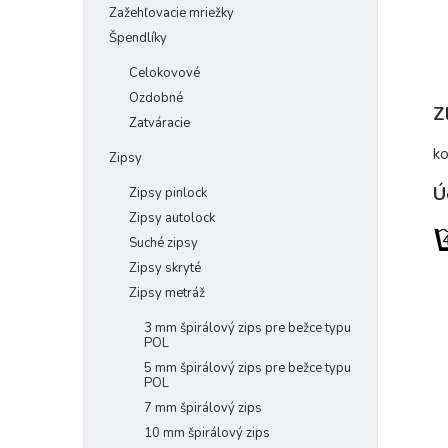
Zažehľovacie mriežky
Špendlíky
Celokovové
Ozdobné
Z
Zatváracie
k
Zipsy
Ú
Zipsy pinlock
Zipsy autolock
Suché zipsy
Zipsy skryté
Zipsy metráž
3 mm špirálový zips pre bežce typu
POL
5 mm špirálový zips pre bežce typu
POL
7 mm špirálový zips
10 mm špirálový zips