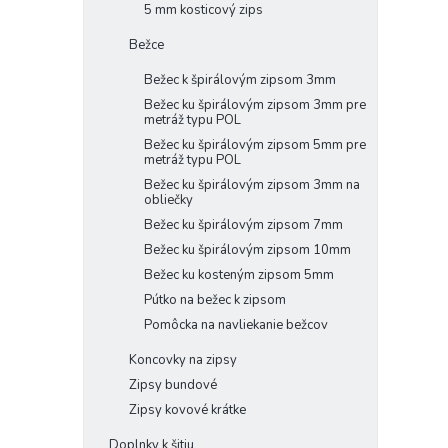
5 mm kosticový zips
Bežce
Bežec k špirálovým zipsom 3mm
Bežec ku špirálovým zipsom 3mm pre
metráž typu POL
Bežec ku špirálovým zipsom 5mm pre
metráž typu POL
Bežec ku špirálovým zipsom 3mm na
obliečky
Bežec ku špirálovým zipsom 7mm
Bežec ku špirálovým zipsom 10mm
Bežec ku kosteným zipsom 5mm
Pútko na bežec k zipsom
Pomôcka na navliekanie bežcov
Koncovky na zipsy
Zipsy bundové
Zipsy kovové krátke
Doplnky k šitiu