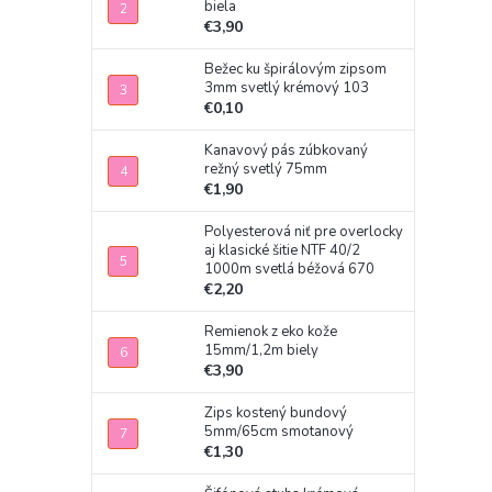
biela
€3,90
Bežec ku špirálovým zipsom
3mm svetlý krémový 103
€0,10
Kanavový pás zúbkovaný
režný svetlý 75mm
€1,90
Polyesterová niť pre overlocky
aj klasické šitie NTF 40/2
1000m svetlá béžová 670
€2,20
Remienok z eko kože
15mm/1,2m biely
€3,90
Zips kostený bundový
5mm/65cm smotanový
€1,30