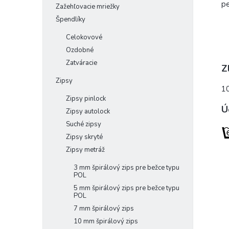
pe
Zažehľovacie mriežky
Špendlíky
Celokovové
Ozdobné
Zatváracie
Z
Zipsy
1
Zipsy pinlock
Ú
Zipsy autolock
Suché zipsy
Zipsy skryté
Zipsy metráž
3 mm špirálový zips pre bežce typu
POL
5 mm špirálový zips pre bežce typu
POL
7 mm špirálový zips
10 mm špirálový zips