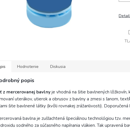
Detai
TL
pis
Hodnotenie
Diskusia
odrobný popis
iť z mercerovanej bavlny
je vhodná na šitie bavlnených lôžkovín
movaní uterákov, utierok a obrusov z bavlny a zmesi s ľanom, textí
ťami šite bavlnené látky (kvôli rovnakej zrážanlivosti). Doporučená h
rcerovaná bavlna je zušľachtená špeciálnou technológiou tzv. merc
droxidu sodného za súčasného napínania vlákien. Tak upravená bavlna