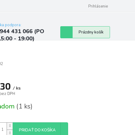
ých údajov
Kontakty
Najčastejšie otázky a odpovede
Prihlásenie
cka podpora:
944 431 066 (PO
Nákupný
Prázdny košík
15:00 - 19:00)
košík
02
,30
/ ks
 bez DPH
tková
ladom
(1 ks)
PRIDAŤ DO KOŠÍKA