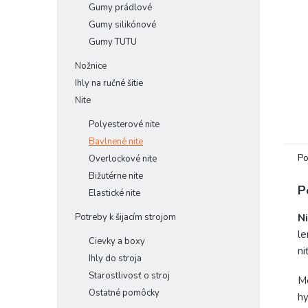
Gumy prádlové
Gumy silikónové
Gumy TUTU
Nožnice
Ihly na ručné šitie
Nite
Polyesterové nite
Bavlnené nite
Po
Overlockové nite
Bižutérne nite
P
Elastické nite
N
Potreby k šijacím strojom
le
Cievky a boxy
ni
Ihly do stroja
Starostlivosť o stroj
Me
Ostatné pomôcky
hy