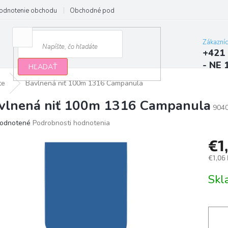
odnotenie obchodu
Obchodné podmienky
Podmienky ochrany osobn
Zákazní
+421 
- NE 
HĽADAŤ
te
Bavlnená niť 100m 1316 Campanula
vlnená niť 100m 1316 Campanula
904
erné
odnotené
Podrobnosti hodnotenia
tenie
€1
ktu
€1,06
Jedno
Sk
cena:
ičiek.