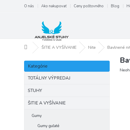
Prejsť
O nás
Ako nakupovať
Ceny poštovného
Blog
H
na
obsah
Domov
ŠITIE A VYŠÍVANIE
Nite
Bavlnené ni
Ba
B
Preskočiť
o
Kategórie
kategórie
Priem
Neoh
č
hodno
n
TOTÁLNY VÝPREDAJ
produ
ý
je
p
STUHY
0,0
a
z
ŠITIE A VYŠÍVANIE
5
n
hviezd
e
l
Gumy
Gumy guľaté