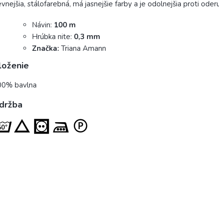
vnejšia, stálofarebná, má jasnejšie farby a je odolnejšia proti oderu
Návin:
100 m
Hrúbka nite:
0,3 mm
Značka:
Triana Amann
loženie
00% bavlna
držba