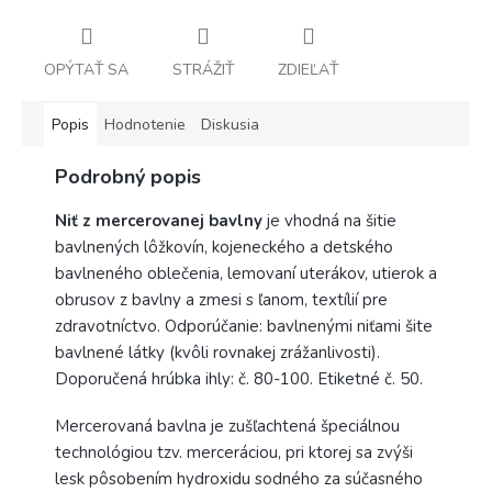
OPÝTAŤ SA
STRÁŽIŤ
ZDIEĽAŤ
Popis
Hodnotenie
Diskusia
Podrobný popis
Niť z mercerovanej bavlny
je vhodná na šitie
bavlnených lôžkovín, kojeneckého a detského
bavlneného oblečenia, lemovaní uterákov, utierok a
obrusov z bavlny a zmesi s ľanom, textílií pre
zdravotníctvo. Odporúčanie: bavlnenými niťami šite
bavlnené látky (kvôli rovnakej zrážanlivosti).
Doporučená hrúbka ihly: č. 80-100. Etiketné č. 50.
Mercerovaná bavlna je zušľachtená špeciálnou
technológiou tzv. merceráciou, pri ktorej sa zvýši
lesk pôsobením hydroxidu sodného za súčasného