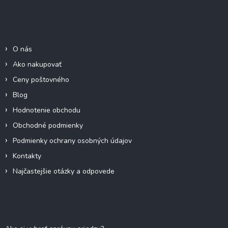
p
ä
Informácie pre Vás
t
i
O nás
e
Ako nakupovať
Ceny poštovného
Blog
Hodnotenie obchodu
Obchodné podmienky
Podmienky ochrany osobných údajov
Kontakty
Najčastejšie otázky a odpovede
Blog