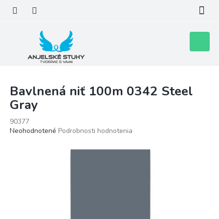
Prejsť
na
obsah
Nákupn
košík
Bavlnená niť 100m 0342 Steel
Gray
90377
Priemerné
Neohodnotené
Podrobnosti hodnotenia
hodnotenie
produktu
je
0,0
z
5
hviezdičiek.