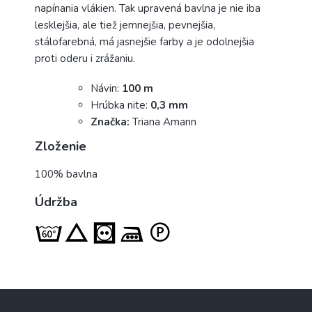
napínania vlákien. Tak upravená bavlna je nie iba
lesklejšia, ale tiež jemnejšia, pevnejšia,
stálofarebná, má jasnejšie farby a je odolnejšia
proti oderu i zrážaniu.
Návin:
100 m
Hrúbka nite:
0,3 mm
Značka:
Triana Amann
Zloženie
100% bavlna
Údržba
Z
á