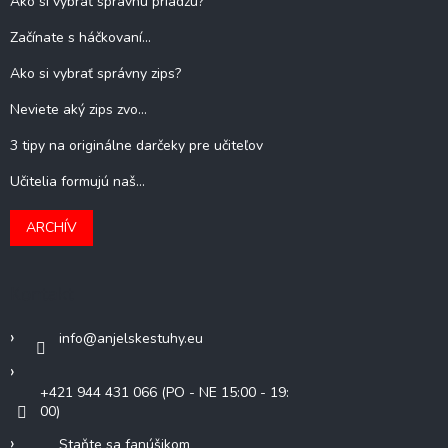
Ako si vybrať správnu priadzu?
Začínate s háčkovaní...
Ako si vybrať správny zips?
Neviete aký zips zvo...
3 tipy na originálne darčeky pre učiteľov
Učitelia formujú naš...
ARCHÍV
Kontakt
info
@
anjelskestuhy.eu
+421 944 431 066 (PO - NE 15:00 - 19:
00)
Staňte sa fanúšikom