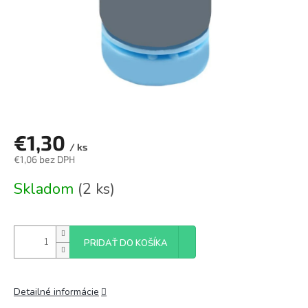
€1,30
/ ks
€1,06 bez DPH
Jednotková
Skladom
(2 ks)
cena:
PRIDAŤ DO KOŠÍKA
Detailné informácie