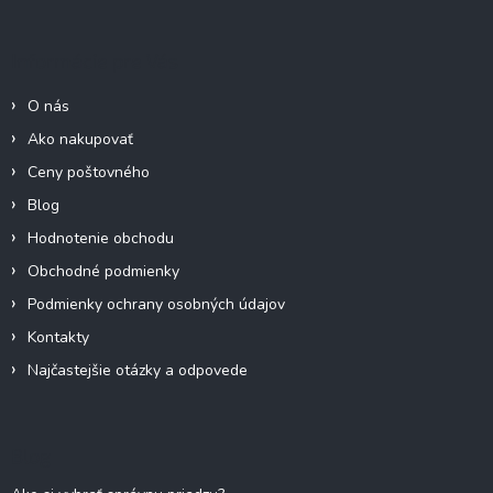
p
ä
Informácie pre Vás
t
i
O nás
e
Ako nakupovať
Ceny poštovného
Blog
Hodnotenie obchodu
Obchodné podmienky
Podmienky ochrany osobných údajov
Kontakty
Najčastejšie otázky a odpovede
Blog