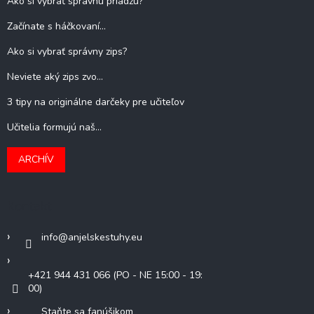
Ako si vybrať správnu priadzu?
Začínate s háčkovaní...
Ako si vybrať správny zips?
Neviete aký zips zvo...
3 tipy na originálne darčeky pre učiteľov
Učitelia formujú naš...
ARCHÍV
Kontakt
info
@
anjelskestuhy.eu
+421 944 431 066 (PO - NE 15:00 - 19:
00)
Staňte sa fanúšikom