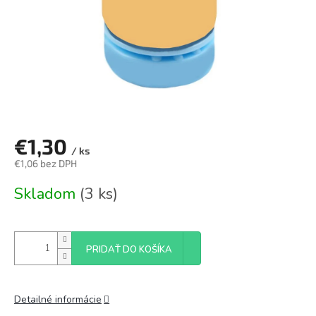
€1,30
/ ks
€1,06 bez DPH
Jednotková
Skladom
(3 ks)
cena:
PRIDAŤ DO KOŠÍKA
Detailné informácie