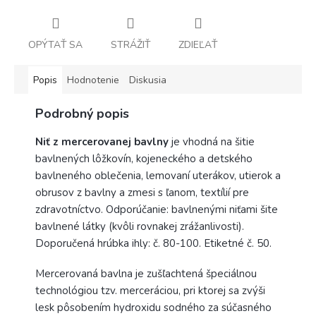
OPÝTAŤ SA
STRÁŽIŤ
ZDIEĽAŤ
Popis
Hodnotenie
Diskusia
Podrobný popis
Niť z mercerovanej bavlny
je vhodná na šitie
bavlnených lôžkovín, kojeneckého a detského
bavlneného oblečenia, lemovaní uterákov, utierok a
obrusov z bavlny a zmesi s ľanom, textílií pre
zdravotníctvo. Odporúčanie: bavlnenými niťami šite
bavlnené látky (kvôli rovnakej zrážanlivosti).
Doporučená hrúbka ihly: č. 80-100. Etiketné č. 50.
Mercerovaná bavlna je zušľachtená špeciálnou
technológiou tzv. merceráciou, pri ktorej sa zvýši
lesk pôsobením hydroxidu sodného za súčasného