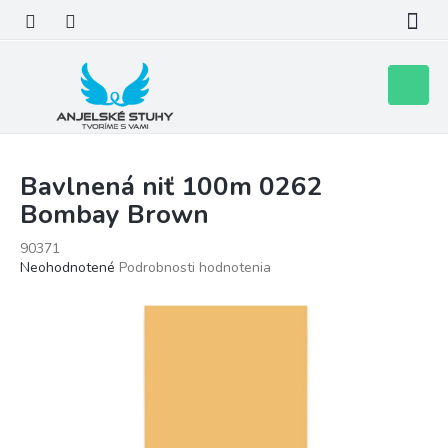
Prejsť
na
obsah
Nákupn
košík
Bavlnená niť 100m 0262
Bombay Brown
90371
Priemerné
Neohodnotené
Podrobnosti hodnotenia
hodnotenie
produktu
je
0,0
z
5
hviezdičiek.