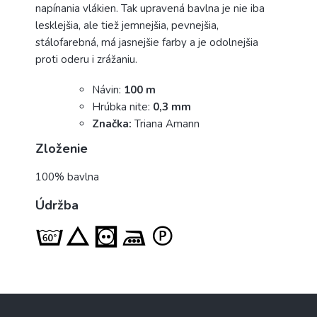
napínania vlákien. Tak upravená bavlna je nie iba
lesklejšia, ale tiež jemnejšia, pevnejšia,
stálofarebná, má jasnejšie farby a je odolnejšia
proti oderu i zrážaniu.
Návin:
100 m
Hrúbka nite:
0,3 mm
Značka:
Triana Amann
Zloženie
100% bavlna
Údržba
Z
á