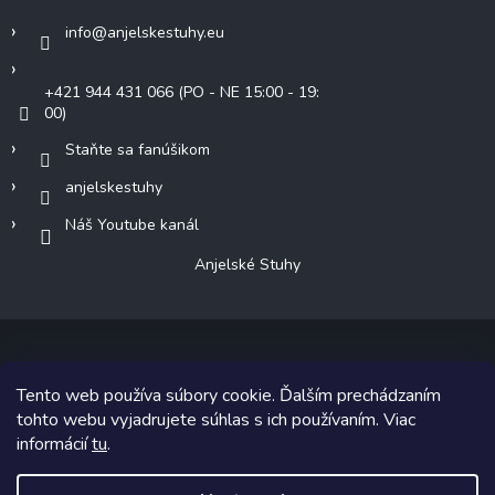
info
@
anjelskestuhy.eu
+421 944 431 066 (PO - NE 15:00 - 19:
00)
Staňte sa fanúšikom
anjelskestuhy
Náš Youtube kanál
Anjelské Stuhy
Tento web používa súbory cookie. Ďalším prechádzaním
Copyright 2026
Anjelské Stuhy
. Všetky práva vyhradené.
tohto webu vyjadrujete súhlas s ich používaním. Viac
informácií
tu
.
Grafický návrh vytvoril a na Shoptet implementoval
Tomáš Hlad
&
Shoptetak.cz
.