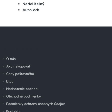
Nedeliteľný
Autolock
Z
á
p
ä
Informácie pre Vás
t
i
O nás
e
Ako nakupovať
Ceny poštovného
Blog
Hodnotenie obchodu
Obchodné podmienky
Podmienky ochrany osobných údajov
Kontakty