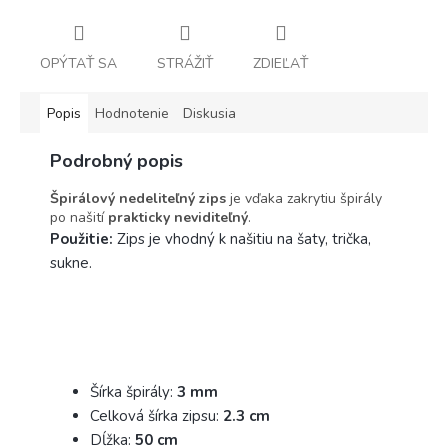
OPÝTAŤ SA
STRÁŽIŤ
ZDIEĽAŤ
Popis
Hodnotenie
Diskusia
Podrobný popis
Špirálový nedeliteľný zips
je vďaka zakrytiu špirály
po našití
prakticky neviditeľný
.
Použitie:
Zips je vhodný k našitiu na šaty, trička,
sukne.
Šírka špirály:
3 mm
Celková šírka zipsu:
2.3 cm
Dĺžka:
5
0 cm