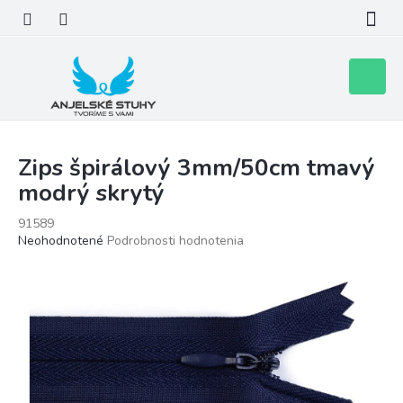
Prejsť
na
obsah
Nákupn
košík
Zips špirálový 3mm/50cm tmavý
modrý skrytý
91589
Priemerné
Neohodnotené
Podrobnosti hodnotenia
hodnotenie
produktu
je
0,0
z
5
hviezdičiek.