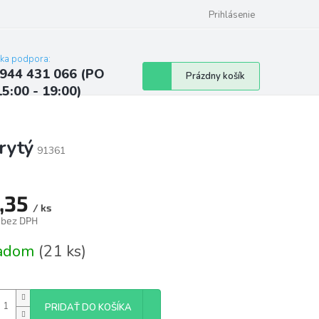
ých údajov
Kontakty
Najčastejšie otázky a odpovede
Prihlásenie
cka podpora:
944 431 066 (PO
Nákupný
Prázdny košík
15:00 - 19:00)
košík
rytý
91361
,35
/ ks
 bez DPH
tková
ladom
(21 ks)
PRIDAŤ DO KOŠÍKA