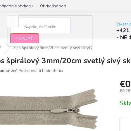
odnotenie obchodu
Obchodné podmienky
Podmienky ochrany osobn
Zákazní
+421 
- NE 
HĽADAŤ
é
Zips špirálový 3mm/20cm svetlý sivý skrytý
ps špirálový 3mm/20cm svetlý sivý sk
erné
odnotené
Podrobnosti hodnotenia
tenie
€0
ktu
€0,28
Jedno
Sk
cena:
ičiek.