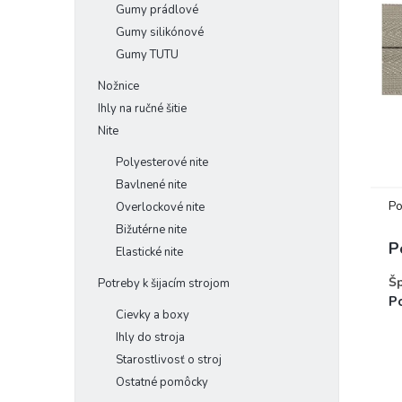
Gumy prádlové
Gumy silikónové
Gumy TUTU
Nožnice
Ihly na ručné šitie
Nite
Polyesterové nite
Bavlnené nite
Po
Overlockové nite
Bižutérne nite
P
Elastické nite
Šp
Potreby k šijacím strojom
Po
Cievky a boxy
Ihly do stroja
Starostlivosť o stroj
Ostatné pomôcky