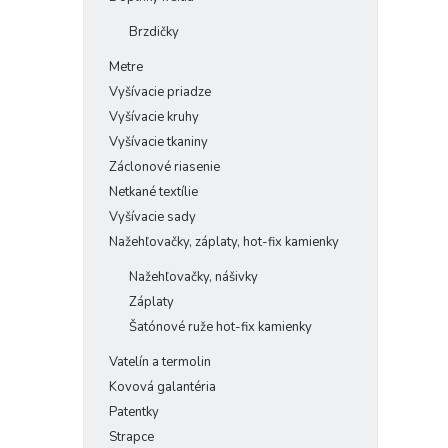
Brzdičky
Metre
Vyšívacie priadze
Vyšívacie kruhy
Vyšívacie tkaniny
Záclonové riasenie
Netkané textílie
Vyšívacie sady
Nažehľovačky, záplaty, hot-fix kamienky
Nažehľovačky, nášivky
Záplaty
Šatónové ruže hot-fix kamienky
Vatelín a termolin
Kovová galantéria
Patentky
Strapce