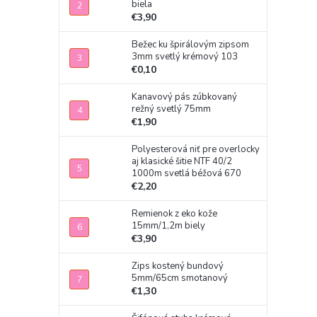
biela
€3,90
Bežec ku špirálovým zipsom
3mm svetlý krémový 103
€0,10
Kanavový pás zúbkovaný
režný svetlý 75mm
€1,90
Polyesterová niť pre overlocky
aj klasické šitie NTF 40/2
1000m svetlá béžová 670
€2,20
Remienok z eko kože
15mm/1,2m biely
€3,90
Zips kostený bundový
5mm/65cm smotanový
€1,30