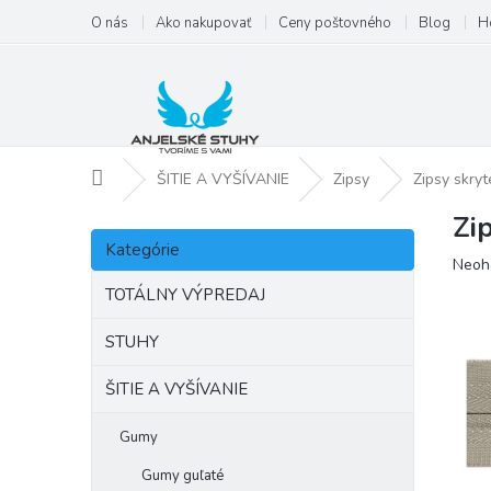
Prejsť
O nás
Ako nakupovať
Ceny poštovného
Blog
H
na
obsah
Domov
ŠITIE A VYŠÍVANIE
Zipsy
Zipsy skryt
Zi
B
Preskočiť
o
Kategórie
kategórie
Priem
Neoh
č
hodno
n
TOTÁLNY VÝPREDAJ
produ
ý
je
p
STUHY
0,0
a
z
ŠITIE A VYŠÍVANIE
5
n
hviezd
e
l
Gumy
Gumy guľaté