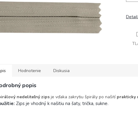
Detai
TL
pis
Hodnotenie
Diskusia
odrobný popis
irálový nedeliteľný zips
je vďaka zakrytiu špirály po našití
prakticky 
užitie:
Zips je vhodný k našitiu na šaty, trička, sukne.