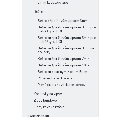
5 mm kosticový zips
Bežce
Bežec k špirálovým zipsom 3mm
Bežec ku špirálovým zipsom 3mm pre
metráž typu POL
Bežec ku špirálovým zipsom 5mm pre
metráž typu POL
Bežec ku špirálovým zipsom 3mm na
obliečky
Bežec ku špirálovým zipsom 7mm
Bežec ku špirálovým zipsom 10mm
Bežec ku kosteným zipsom 5mm
Pútko na bežec k zipsom
Pomôcka na navliekanie bežcov
Koncovky na zipsy
Zipsy bundové
Zipsy kovové krátke
Doplnky k šitiu