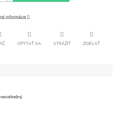
lné informácie
AČ
OPÝTAŤ SA
STRÁŽIŤ
ZDIEĽAŤ
neviditeľný
.