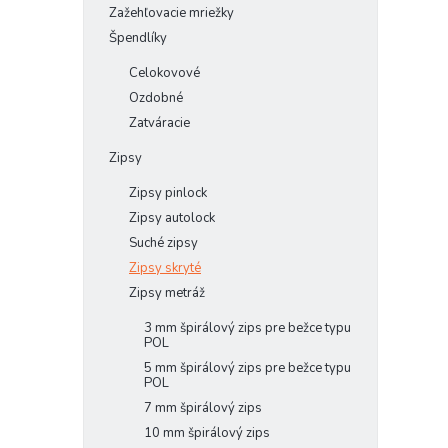
Zažehľovacie mriežky
Špendlíky
Celokovové
Ozdobné
Zatváracie
Zipsy
Zipsy pinlock
Zipsy autolock
Suché zipsy
Zipsy skryté
Zipsy metráž
3 mm špirálový zips pre bežce typu
POL
5 mm špirálový zips pre bežce typu
POL
7 mm špirálový zips
10 mm špirálový zips