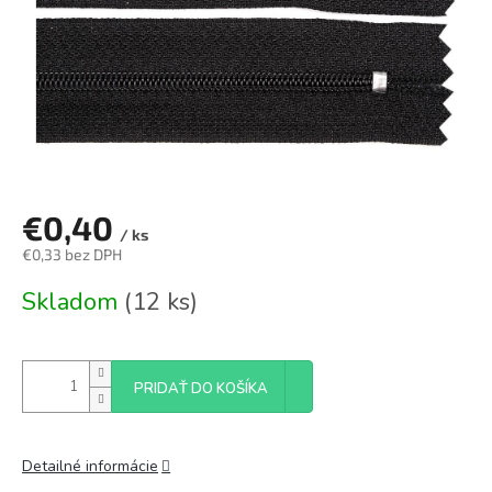
€0,40
/ ks
€0,33 bez DPH
Jednotková
Skladom
(12 ks)
cena:
PRIDAŤ DO KOŠÍKA
Detailné informácie