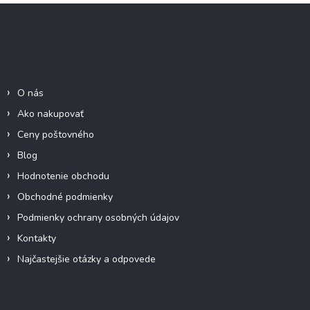
Z
á
p
ä
Informácie pre Vás
t
i
O nás
e
Ako nakupovať
Ceny poštovného
Blog
Hodnotenie obchodu
Obchodné podmienky
Podmienky ochrany osobných údajov
Kontakty
Najčastejšie otázky a odpovede