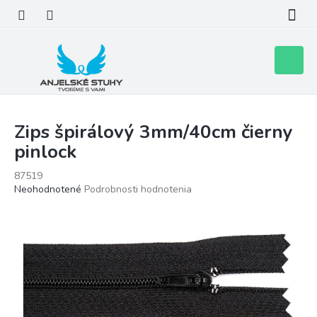
Prejsť
na
obsah
Nákupn
košík
Zips špirálový 3mm/40cm čierny
pinlock
87519
Priemerné
Neohodnotené
Podrobnosti hodnotenia
hodnotenie
produktu
je
0,0
z
5
hviezdičiek.