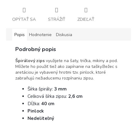
OPÝTAŤ SA
STRÁŽIŤ
ZDIEĽAŤ
Popis
Hodnotenie
Diskusia
Podrobný popis
Špirálový zips
využijete na šaty, trička, mikiny a pod.
Môžete ho použiť tiež ako zapínanie na tašky.Bežec s
aretáciou je vybavený hrotmi tzv. pinlock, ktoré
zabraňujú nežiaducemu rozpínaniu zipsu.
Šírka špirály:
3 mm
Celková šírka zipsu:
2,6 cm
Dĺžka:
40 cm
Pinlock
Nedeliteľný