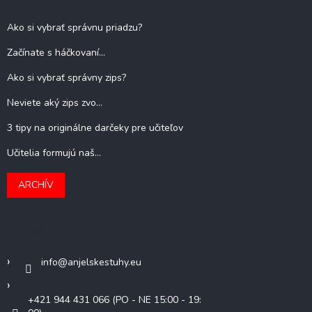
Blog
Ako si vybrať správnu priadzu?
Začínate s háčkovaní...
Ako si vybrať správny zips?
Neviete aký zips zvo...
3 tipy na originálne darčeky pre učiteľov
Učitelia formujú naš...
ARCHÍV
Kontakt
info
@
anjelskestuhy.eu
+421 944 431 066 (PO - NE 15:00 - 19: