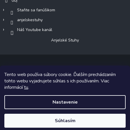
00)
Staňte sa fanúšikom
anjelskestuhy
Náš Youtube kanál
Anjelské Stuhy
Tento web používa súbory cookie. Ďalším prechádzaním
Copyright 2026
Anjelské Stuhy
. Všetky práva vyhradené.
tohto webu vyjadrujete súhlas s ich používaním. Viac
informácií
tu
.
Grafický návrh vytvoril a na Shoptet implementoval
Tomáš Hlad
&
Shoptetak.cz
.
Nastavenie
Vytvoril Shoptet
Súhlasím