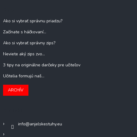
Blog
Ako si vybrať správnu priadzu?
Začínate s háčkovaní...
Ako si vybrať správny zips?
Neviete aký zips zvo...
3 tipy na originálne darčeky pre učiteľov
Učitelia formujú naš...
ARCHÍV
Kontakt
info
@
anjelskestuhy.eu