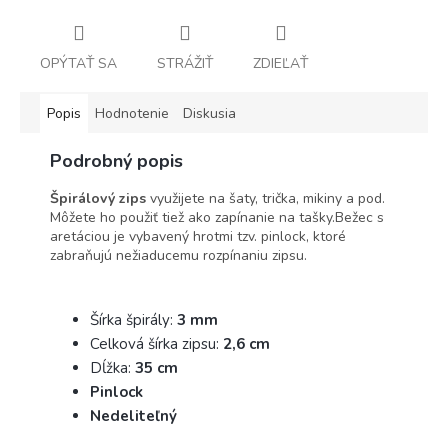
OPÝTAŤ SA
STRÁŽIŤ
ZDIEĽAŤ
Popis
Hodnotenie
Diskusia
Podrobný popis
Špirálový zips
využijete na šaty, trička, mikiny a pod.
Môžete ho použiť tiež ako zapínanie na tašky.Bežec s
aretáciou je vybavený hrotmi tzv. pinlock, ktoré
zabraňujú nežiaducemu rozpínaniu zipsu.
Šírka špirály:
3 mm
Celková šírka zipsu:
2,6 cm
Dĺžka:
35 cm
Pinlock
Nedeliteľný