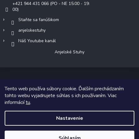
+421 944 431 066 (PO - NE 15:00 - 19:
00)
Staňte sa fanúšikom
anjelskestuhy
Náš Youtube kanál
Anjelské Stuhy
Tento web používa súbory cookie. Ďalším prechádzaním
Copyright 2026
Anjelské Stuhy
. Všetky práva vyhradené.
tohto webu vyjadrujete súhlas s ich používaním. Viac
informácií
tu
.
Grafický návrh vytvoril a na Shoptet implementoval
Tomáš Hlad
&
Shoptetak.cz
.
Nastavenie
Vytvoril Shoptet
Súhlasím