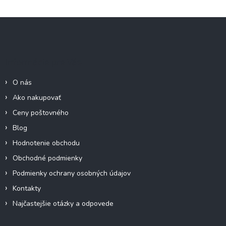
Z
á
p
ä
Informácie pre Vás
t
i
O nás
e
Ako nakupovať
Ceny poštovného
Blog
Hodnotenie obchodu
Obchodné podmienky
Podmienky ochrany osobných údajov
Kontakty
Najčastejšie otázky a odpovede