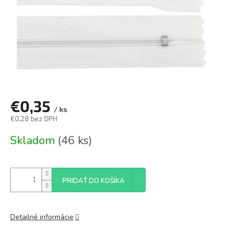
€0,35
/ ks
€0,28 bez DPH
Jednotková
Skladom
(46 ks)
cena:
PRIDAŤ DO KOŠÍKA
Detailné informácie