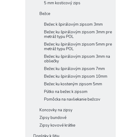
5 mm kosticový zips
Bežce
Bežec k špirálovým zipsom 3mm
Bežec ku špirálovým zipsom 3mm pre
metráž typu POL
Bežec ku špirálovým zipsom 5mm pre
metráž typu POL
Bežec ku špirálovým zipsom 3mm na
obliečky
Bežec ku špirálovým zipsom 7mm
Bežec ku špirálovým zipsom 10mm
Bežec ku kosteným zipsom 5mm
Pútko na bežec k zipsom
Pomôcka na navliekanie bežcov
Koncovky na zipsy
Zipsy bundové
Zipsy kovové krátke
Doplnky k šitiu