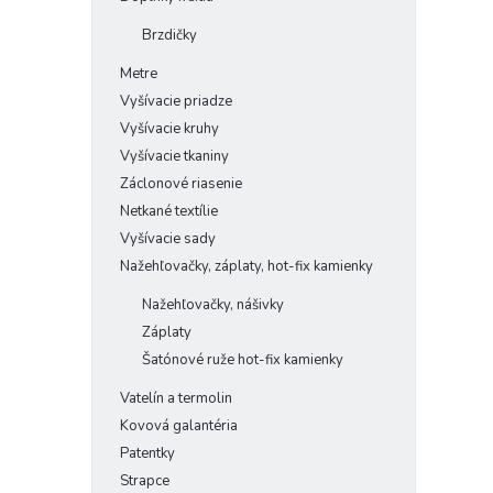
Brzdičky
Metre
Vyšívacie priadze
Vyšívacie kruhy
Vyšívacie tkaniny
Záclonové riasenie
Netkané textílie
Vyšívacie sady
Nažehľovačky, záplaty, hot-fix kamienky
Nažehľovačky, nášivky
Záplaty
Šatónové ruže hot-fix kamienky
Vatelín a termolin
Kovová galantéria
Patentky
Strapce