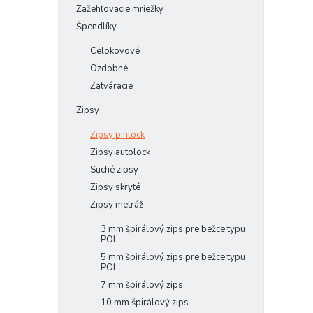
Zažehľovacie mriežky
Špendlíky
Celokovové
Ozdobné
Zatváracie
Zipsy
Zipsy pinlock
Zipsy autolock
Suché zipsy
Zipsy skryté
Zipsy metráž
3 mm špirálový zips pre bežce typu
POL
5 mm špirálový zips pre bežce typu
POL
7 mm špirálový zips
10 mm špirálový zips