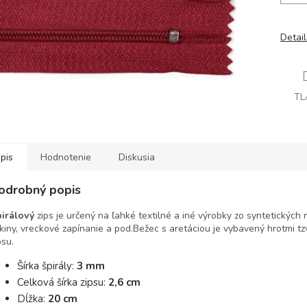
Detai
TL
pis
Hodnotenie
Diskusia
odrobný popis
irálový
zips je určený na ľahké textilné a iné výrobky zo syntetických 
kiny, vreckové zapínanie a pod.Bežec s aretáciou je vybavený hrotmi tz
psu.
Šírka špirály:
3 mm
Celková šírka zipsu:
2,6 cm
Dĺžka:
20 cm