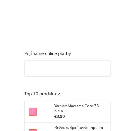
Prijímame online platby
Top 10 produktov
YarnArt Macrame Cord 751
biela
€3,90
Bežec ku špirálovým zipsom