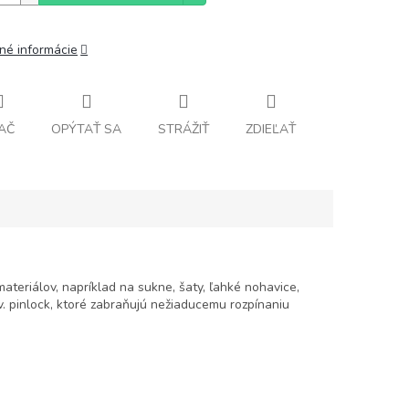
lné informácie
AČ
OPÝTAŤ SA
STRÁŽIŤ
ZDIEĽAŤ
materiálov, napríklad na sukne, šaty, ľahké nohavice,
v. pinlock, ktoré zabraňujú nežiaducemu rozpínaniu