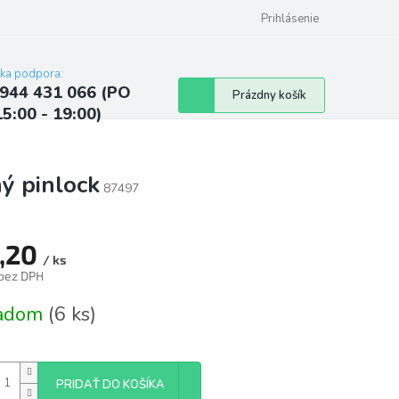
ých údajov
Kontakty
Najčastejšie otázky a odpovede
Prihlásenie
cka podpora:
944 431 066 (PO
Nákupný
Prázdny košík
15:00 - 19:00)
košík
ý pinlock
87497
,20
/ ks
 bez DPH
tková
ladom
(6 ks)
PRIDAŤ DO KOŠÍKA