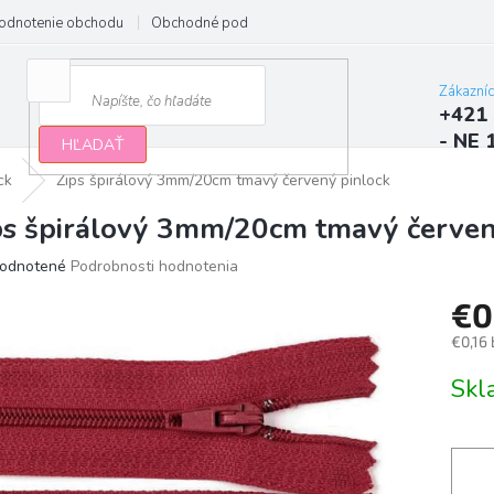
odnotenie obchodu
Obchodné podmienky
Podmienky ochrany osobn
Zákazní
+421 
- NE 
HĽADAŤ
ck
Zips špirálový 3mm/20cm tmavý červený pinlock
ps špirálový 3mm/20cm tmavý červen
erné
odnotené
Podrobnosti hodnotenia
tenie
€0
ktu
€0,16
Jedno
Sk
cena:
ičiek.