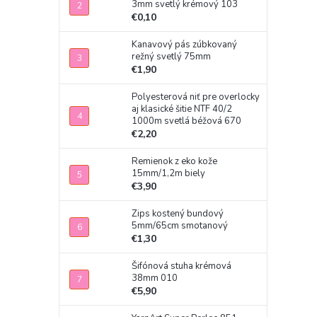
3mm svetlý krémový 103
€0,10
Kanavový pás zúbkovaný
režný svetlý 75mm
€1,90
Polyesterová niť pre overlocky
aj klasické šitie NTF 40/2
1000m svetlá béžová 670
€2,20
Remienok z eko kože
15mm/1,2m biely
€3,90
Zips kostený bundový
5mm/65cm smotanový
€1,30
Šifónová stuha krémová
38mm 010
€5,90