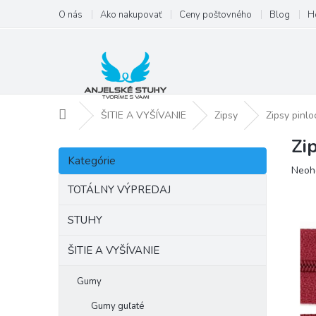
Prejsť
O nás
Ako nakupovať
Ceny poštovného
Blog
H
na
obsah
Domov
ŠITIE A VYŠÍVANIE
Zipsy
Zipsy pinlo
Zi
B
Preskočiť
o
Kategórie
kategórie
Priem
Neoh
č
hodno
n
TOTÁLNY VÝPREDAJ
produ
ý
je
p
STUHY
0,0
a
z
ŠITIE A VYŠÍVANIE
5
n
hviezd
e
l
Gumy
Gumy guľaté