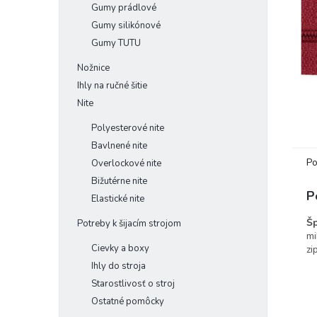
Gumy prádlové
Gumy silikónové
Gumy TUTU
Nožnice
Ihly na ručné šitie
Nite
Polyesterové nite
Bavlnené nite
Po
Overlockové nite
Bižutérne nite
P
Elastické nite
Šp
Potreby k šijacím strojom
mi
Cievky a boxy
zi
Ihly do stroja
Starostlivosť o stroj
Ostatné pomôcky