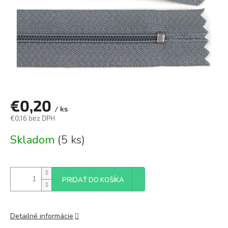
€0,20
/ ks
€0,16 bez DPH
Jednotková
Skladom
(5 ks)
cena:
PRIDAŤ DO KOŠÍKA
Detailné informácie