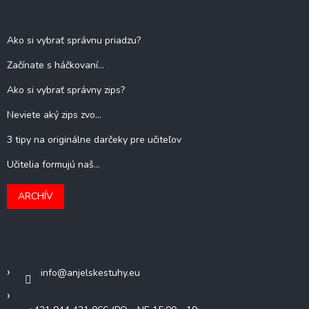
Blog
Ako si vybrať správnu priadzu?
Začínate s háčkovaní...
Ako si vybrať správny zips?
Neviete aký zips zvo...
3 tipy na originálne darčeky pre učiteľov
Učitelia formujú naš...
ARCHÍV
Kontakt
info
@
anjelskestuhy.eu