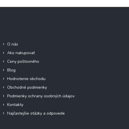
Z
á
p
ä
Informácie pre Vás
t
i
O nás
e
Ako nakupovať
Ceny poštovného
Blog
Hodnotenie obchodu
Obchodné podmienky
Podmienky ochrany osobných údajov
Kontakty
Najčastejšie otázky a odpovede