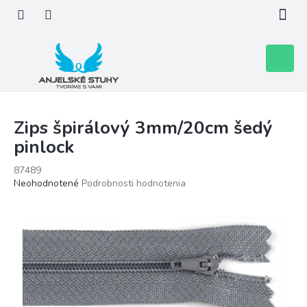
Prejsť
na
obsah
Nákupn
košík
Zips špirálový 3mm/20cm šedý
pinlock
87489
Priemerné
Neohodnotené
Podrobnosti hodnotenia
hodnotenie
produktu
je
0,0
z
5
hviezdičiek.