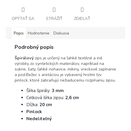
OPÝTAŤ SA
STRÁŽIŤ
ZDIEĽAŤ
Popis
Hodnotenie
Diskusia
Podrobný popis
Špirálový
zips je určený na ľahké textilné a iné
výrobky zo syntetických materiálov, napríklad na
sukne, šaty, ľahké nohavice, mikiny, vreckové zapínanie
a pod.Bežec s aretáciou je vybavený hrotmi tzv.
pinlock, ktoré zabraňujú nežiaducemu rozpínaniu zipsu.
Šírka špirály:
3 mm
Celková šírka zipsu:
2,6 cm
Dĺžka:
20 cm
Pinlock
Nedeliteľný