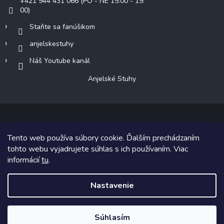
+421 944 431 066 (PO - NE 15:00 - 19:
00)
Staňte sa fanúšikom
anjelskestuhy
Náš Youtube kanál
Anjelské Stuhy
Tento web používa súbory cookie. Ďalším prechádzaním
Copyright 2026
Anjelské Stuhy
. Všetky práva vyhradené.
tohto webu vyjadrujete súhlas s ich používaním. Viac
informácií
tu
.
Grafický návrh vytvoril a na Shoptet implementoval
Tomáš Hlad
&
Shoptetak.cz
.
Nastavenie
Vytvoril Shoptet
Súhlasím