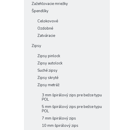
Zažehľovacie mriežky
Špendlíky
Celokovové
Ozdobné
Zatváracie
Zipsy
Zipsy pinlock
Zipsy autolock
Suché zipsy
Zipsy skryté
Zipsy metráž
3 mm špirálový zips pre bežce typu
POL
5 mm špirálový zips pre bežce typu
POL
7 mm špirálový zips
10 mm špirálový zips