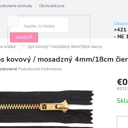
odnotenie obchodu
Obchodné podmienky
Podmienky ochrany osobn
Zákazní
+421 
- NE 
HĽADAŤ
vé krátke
Zips kovový / mosadzný 4mm/18cm čierny
ps kovový / mosadzný 4mm/18cm čie
erné
odnotené
Podrobnosti hodnotenia
tenie
€0
ktu
€0,73
Jedno
Sk
cena:
ičiek.