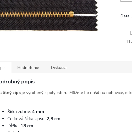
Detai
TL
pis
Hodnotenie
Diskusia
odrobný popis
alitný zips
je vyrobený z polyesteru. Môžete ho našiť na nohavice, mikin
Šírka zubov:
4 mm
Celková šírka zipsu:
2,8 cm
Dĺžka:
18 cm