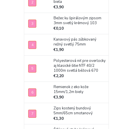
biela
€3,90
Bežec ku špirálovým zipsom
3mm svetlý krémový 103
€0,10
Kanavový pás zúbkovaný
režný svetlý 75mm
€1,90
Polyesterová niť pre overlocky
aj klasické šitie NTF 40/2
1000m svetlá béžová 670
€2,20
Remienok z eko kože
15mm/1,2m biely
€3,90
Zips kostený bundový
5mm/65cm smotanový
€1,30