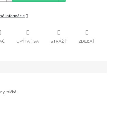
lné informácie
AČ
OPÝTAŤ SA
STRÁŽIŤ
ZDIEĽAŤ
y, tričká.