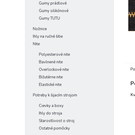
Gumy prádlové
Gumy silikónové
Gumy TUTU
Nožnice
Ihly na ručné šitie
Nite
Polyesterové nite
Bavlnené nite
Po
Overlockové nite
Bižutérne nite
P
Elastické nite
Kv
Potreby k šijacím strojom
Cievky a boxy
Ihly do stroja
Starostlivosť o stroj
Ostatné pomôcky