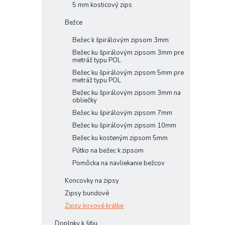
5 mm kosticový zips
Bežce
Bežec k špirálovým zipsom 3mm
Bežec ku špirálovým zipsom 3mm pre
metráž typu POL
Bežec ku špirálovým zipsom 5mm pre
metráž typu POL
Bežec ku špirálovým zipsom 3mm na
obliečky
Bežec ku špirálovým zipsom 7mm
Bežec ku špirálovým zipsom 10mm
Bežec ku kosteným zipsom 5mm
Pútko na bežec k zipsom
Pomôcka na navliekanie bežcov
Koncovky na zipsy
Zipsy bundové
Zipsy kovové krátke
Doplnky k šitiu