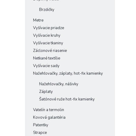
Brzdičky
Metre
Vyšívacie priadze
Vyšívacie kruhy
Vyšívacie tkaniny
Záclonové riasenie
Netkané textílie
Vyšívacie sady
Nažehľovačky, záplaty, hot-fix kamienky
Nažehľovačky, nášivky
Záplaty
Šatónové ruže hot-fix kamienky
Vatelín a termolin
Kovová galantéria
Patentky
Strapce