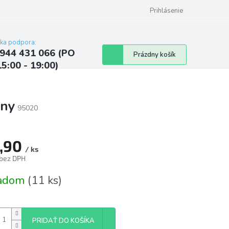
ých údajov
Kontakty
Najčastejšie otázky a odpovede
Prihlásenie
cka podpora:
944 431 066 (PO
Nákupný
Prázdny košík
15:00 - 19:00)
košík
rny
95020
,90
/ ks
 bez DPH
tková
ladom
(11 ks)
PRIDAŤ DO KOŠÍKA