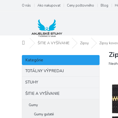
Prejsť
O nás
Ako nakupovať
Ceny poštovného
Blog
H
na
obsah
Domov
ŠITIE A VYŠÍVANIE
Zipsy
Zipsy kovo
Zi
B
Preskočiť
o
Kategórie
kategórie
Priem
Neoh
č
hodno
n
TOTÁLNY VÝPREDAJ
produ
ý
je
p
STUHY
0,0
a
z
ŠITIE A VYŠÍVANIE
5
n
hviezd
e
l
Gumy
Gumy guľaté