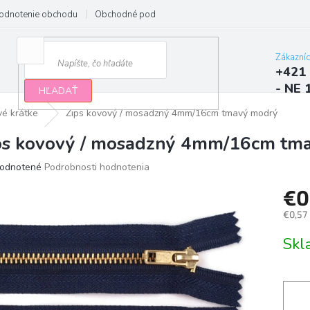
odnotenie obchodu
Obchodné podmienky
Podmienky ochrany osobn
Zákazní
+421 
- NE 
HĽADAŤ
vé krátke
Zips kovový / mosadzný 4mm/16cm tmavý modrý
ps kovový / mosadzný 4mm/16cm tm
erné
odnotené
Podrobnosti hodnotenia
tenie
€0
ktu
€0,57
Jedno
Sk
cena:
ičiek.