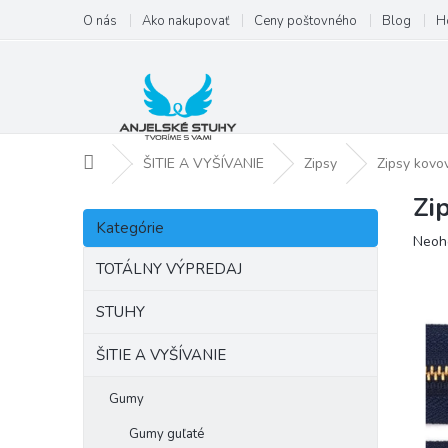
Prejsť
O nás
Ako nakupovať
Ceny poštovného
Blog
H
na
obsah
Domov
ŠITIE A VYŠÍVANIE
Zipsy
Zipsy kovo
Zi
B
Preskočiť
o
Kategórie
kategórie
Priem
Neoh
č
hodno
n
TOTÁLNY VÝPREDAJ
produ
ý
je
p
STUHY
0,0
a
z
ŠITIE A VYŠÍVANIE
5
n
hviezd
e
l
Gumy
Gumy guľaté