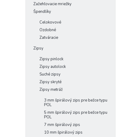
Zažehľovacie mriežky
Špendlíky
Celokovové
Ozdobné
Zatváracie
Zipsy
Zipsy pinlock
Zipsy autolock
Suché zipsy
Zipsy skryté
Zipsy metráž
3 mm špirálový zips pre bežce typu
POL
5 mm špirálový zips pre bežce typu
POL
7 mm špirálový zips
10 mm špirálový zips