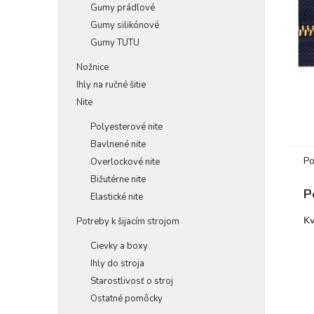
Gumy prádlové
Gumy silikónové
Gumy TUTU
Nožnice
Ihly na ručné šitie
Nite
Polyesterové nite
Bavlnené nite
Po
Overlockové nite
Bižutérne nite
P
Elastické nite
Kv
Potreby k šijacím strojom
Cievky a boxy
Ihly do stroja
Starostlivosť o stroj
Ostatné pomôcky