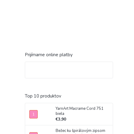
Prijímame online platby
Top 10 produktov
YarnArt Macrame Cord 751
biela
€3,90
Bežec ku špirálovým zipsom