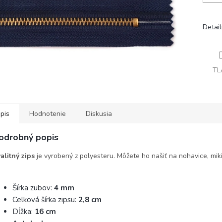
Detai
TL
pis
Hodnotenie
Diskusia
odrobný popis
alitný zips
je vyrobený z polyesteru. Môžete ho našiť na nohavice, mikin
Šírka zubov:
4 mm
Celková šírka zipsu:
2,8 cm
Dĺžka:
16
cm