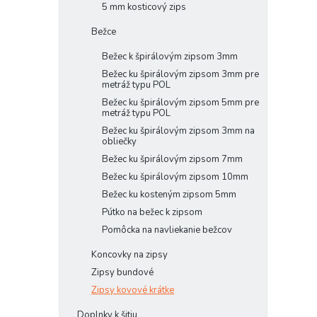
5 mm kosticový zips
Bežce
Bežec k špirálovým zipsom 3mm
Bežec ku špirálovým zipsom 3mm pre
metráž typu POL
Bežec ku špirálovým zipsom 5mm pre
metráž typu POL
Bežec ku špirálovým zipsom 3mm na
obliečky
Bežec ku špirálovým zipsom 7mm
Bežec ku špirálovým zipsom 10mm
Bežec ku kosteným zipsom 5mm
Pútko na bežec k zipsom
Pomôcka na navliekanie bežcov
Koncovky na zipsy
Zipsy bundové
Zipsy kovové krátke
Doplnky k šitiu