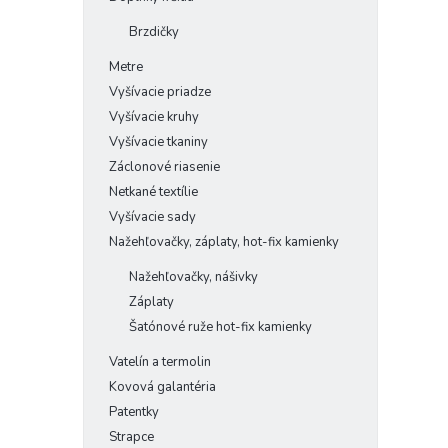
Brzdičky
Metre
Vyšívacie priadze
Vyšívacie kruhy
Vyšívacie tkaniny
Záclonové riasenie
Netkané textílie
Vyšívacie sady
Nažehľovačky, záplaty, hot-fix kamienky
Nažehľovačky, nášivky
Záplaty
Šatónové ruže hot-fix kamienky
Vatelín a termolin
Kovová galantéria
Patentky
Strapce