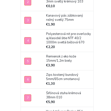
3mm svetlý krémový 103
€0,10
Kanavový pás zúbkovaný
režný svetlý 75mm
€1,90
Polyesterová niť pre overlocky
aj klasické šitie NTF 40/2
1000m svetlá béžová 670
€2,20
Remienok z eko kože
15mm/1,2m biely
€3,90
Zips kostený bundový
5mm/65cm smotanový
€1,30
Šifónová stuha krémová
38mm 010
€5,90