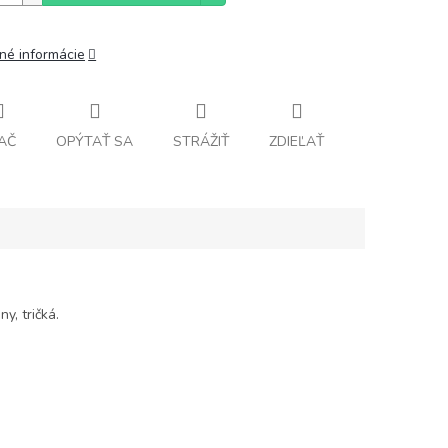
lné informácie
AČ
OPÝTAŤ SA
STRÁŽIŤ
ZDIEĽAŤ
y, tričká.