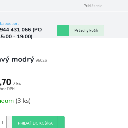
ých údajov
Kontakty
Najčastejšie otázky a odpovede
Prihlásenie
cka podpora:
944 431 066 (PO
Nákupný
Prázdny košík
15:00 - 19:00)
košík
avý modrý
95026
,70
/ ks
 bez DPH
tková
ladom
(3 ks)
PRIDAŤ DO KOŠÍKA