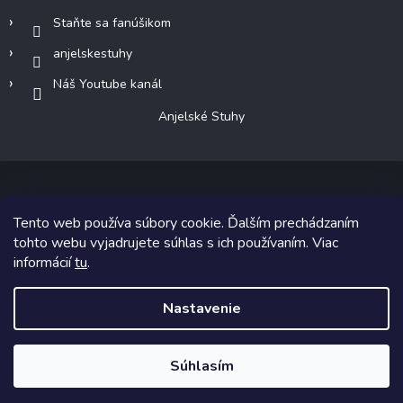
Staňte sa fanúšikom
anjelskestuhy
Náš Youtube kanál
Anjelské Stuhy
Tento web používa súbory cookie. Ďalším prechádzaním
Copyright 2026
Anjelské Stuhy
. Všetky práva vyhradené.
tohto webu vyjadrujete súhlas s ich používaním. Viac
informácií
tu
.
Grafický návrh vytvoril a na Shoptet implementoval
Tomáš Hlad
&
Shoptetak.cz
.
Nastavenie
Vytvoril Shoptet
Súhlasím