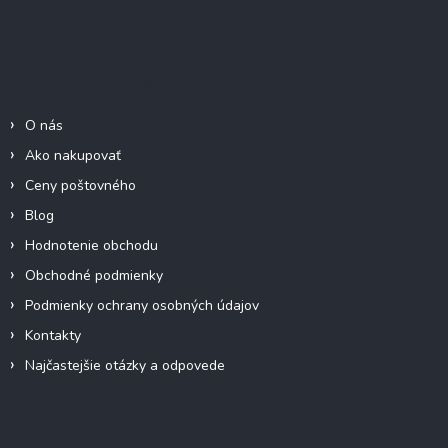
Z
á
p
ä
Informácie pre Vás
t
i
O nás
e
Ako nakupovať
Ceny poštovného
Blog
Hodnotenie obchodu
Obchodné podmienky
Podmienky ochrany osobných údajov
Kontakty
Najčastejšie otázky a odpovede
Blog