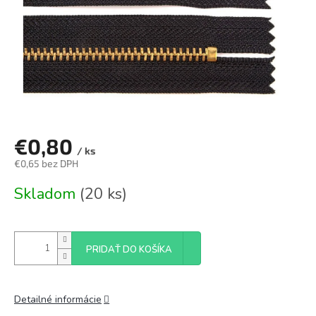
€0,80
/ ks
€0,65 bez DPH
Jednotková
Skladom
(20 ks)
cena:
PRIDAŤ DO KOŠÍKA
Detailné informácie