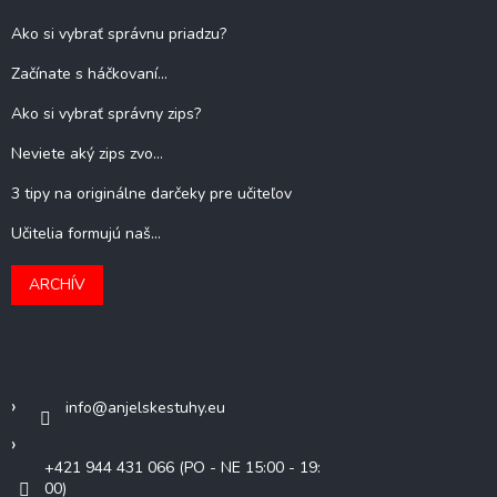
Ako si vybrať správnu priadzu?
Začínate s háčkovaní...
Ako si vybrať správny zips?
Neviete aký zips zvo...
3 tipy na originálne darčeky pre učiteľov
Učitelia formujú naš...
ARCHÍV
Kontakt
info
@
anjelskestuhy.eu
+421 944 431 066 (PO - NE 15:00 - 19:
00)