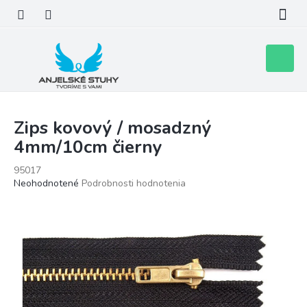
Prejsť
na
obsah
Nákupn
košík
Zips kovový / mosadzný
4mm/10cm čierny
95017
Priemerné
Neohodnotené
Podrobnosti hodnotenia
hodnotenie
produktu
je
0,0
z
5
hviezdičiek.