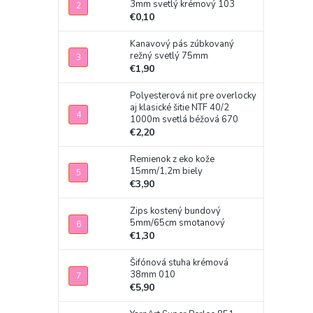
3mm svetlý krémový 103
€0,10
Kanavový pás zúbkovaný
režný svetlý 75mm
€1,90
Polyesterová niť pre overlocky
aj klasické šitie NTF 40/2
1000m svetlá béžová 670
€2,20
Remienok z eko kože
15mm/1,2m biely
€3,90
Zips kostený bundový
5mm/65cm smotanový
€1,30
Šifónová stuha krémová
38mm 010
€5,90