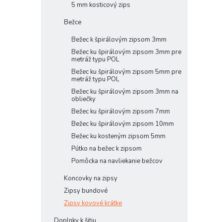
5 mm kosticový zips
Bežce
Bežec k špirálovým zipsom 3mm
Bežec ku špirálovým zipsom 3mm pre
metráž typu POL
Bežec ku špirálovým zipsom 5mm pre
metráž typu POL
Bežec ku špirálovým zipsom 3mm na
obliečky
Bežec ku špirálovým zipsom 7mm
Bežec ku špirálovým zipsom 10mm
Bežec ku kosteným zipsom 5mm
Pútko na bežec k zipsom
Pomôcka na navliekanie bežcov
Koncovky na zipsy
Zipsy bundové
Zipsy kovové krátke
Doplnky k šitiu