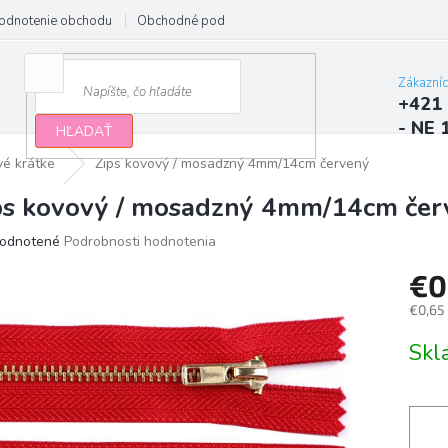
odnotenie obchodu
Obchodné podmienky
Podmienky ochrany osobn
Zákazní
+421 
- NE 
HĽADAŤ
vé krátke
Zips kovový / mosadzný 4mm/14cm červený
ps kovový / mosadzný 4mm/14cm čer
erné
odnotené
Podrobnosti hodnotenia
tenie
€0
ktu
€0,65
Jedno
Sk
cena:
ičiek.