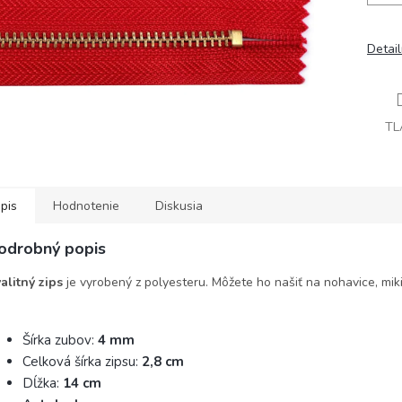
Detai
TL
pis
Hodnotenie
Diskusia
odrobný popis
alitný zips
je vyrobený z polyesteru. Môžete ho našiť na nohavice, mikin
Šírka zubov:
4 mm
Celková šírka zipsu:
2,8 cm
Dĺžka:
14 cm