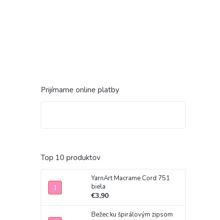
Prijímame online platby
Top 10 produktov
YarnArt Macrame Cord 751
biela
€3,90
Bežec ku špirálovým zipsom