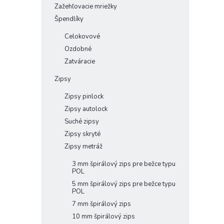
Zažehľovacie mriežky
Špendlíky
Celokovové
Ozdobné
Zatváracie
Zipsy
Zipsy pinlock
Zipsy autolock
Suché zipsy
Zipsy skryté
Zipsy metráž
3 mm špirálový zips pre bežce typu
POL
5 mm špirálový zips pre bežce typu
POL
7 mm špirálový zips
10 mm špirálový zips