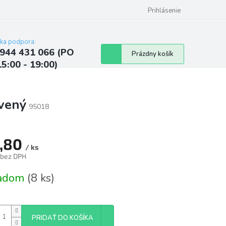
ých údajov
Kontakty
Najčastejšie otázky a odpovede
Prihlásenie
cka podpora:
944 431 066 (PO
Nákupný
Prázdny košík
15:00 - 19:00)
košík
vený
95018
,80
/ ks
 bez DPH
tková
ladom
(8 ks)
PRIDAŤ DO KOŠÍKA