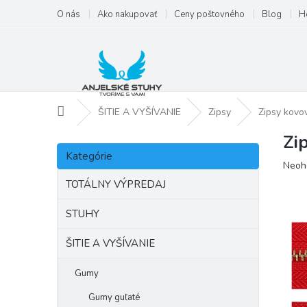
Prejsť
O nás
Ako nakupovať
Ceny poštovného
Blog
H
na
obsah
Domov
ŠITIE A VYŠÍVANIE
Zipsy
Zipsy kovo
Zi
B
Preskočiť
o
Kategórie
kategórie
Priem
Neoh
č
hodno
n
TOTÁLNY VÝPREDAJ
produ
ý
je
p
STUHY
0,0
a
z
ŠITIE A VYŠÍVANIE
5
n
hviezd
e
l
Gumy
Gumy guľaté