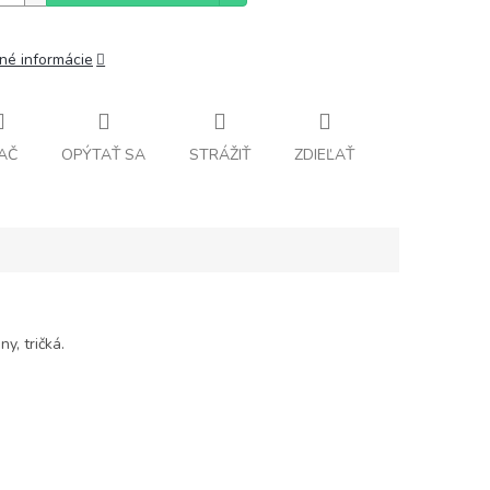
lné informácie
AČ
OPÝTAŤ SA
STRÁŽIŤ
ZDIEĽAŤ
y, tričká.