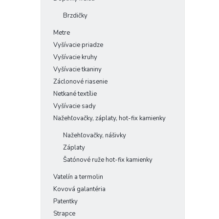
Brzdičky
Metre
Vyšívacie priadze
Vyšívacie kruhy
Vyšívacie tkaniny
Záclonové riasenie
Netkané textílie
Vyšívacie sady
Nažehľovačky, záplaty, hot-fix kamienky
Nažehľovačky, nášivky
Záplaty
Šatónové ruže hot-fix kamienky
Vatelín a termolin
Kovová galantéria
Patentky
Strapce