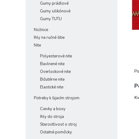
Gumy prádlové
Gumy silikónové
Gumy TUTU
Nožnice
Ihly na ručné šitie
Nite
Polyesterové nite
Bavlnené nite
Po
Overlockové nite
Bižutérne nite
P
Elastické nite
Kv
Potreby k šijacím strojom
Cievky a boxy
Ihly do stroja
Starostlivosť o stroj
Ostatné pomôcky