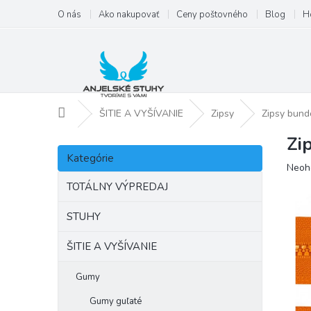
Prejsť
O nás
Ako nakupovať
Ceny poštovného
Blog
H
na
obsah
Domov
ŠITIE A VYŠÍVANIE
Zipsy
Zipsy bund
Zi
B
Preskočiť
o
Kategórie
kategórie
Priem
Neoh
č
hodno
n
TOTÁLNY VÝPREDAJ
produ
ý
je
p
STUHY
0,0
a
z
ŠITIE A VYŠÍVANIE
5
n
hviezd
e
l
Gumy
Gumy guľaté