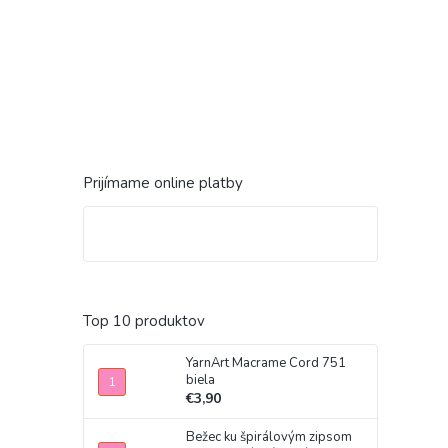
Prijímame online platby
Top 10 produktov
YarnArt Macrame Cord 751
biela
€3,90
Bežec ku špirálovým zipsom