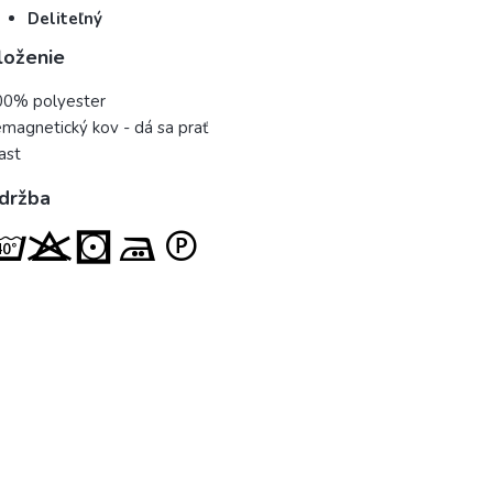
Deliteľný
loženie
00% polyester
magnetický kov - dá sa prať
ast
držba