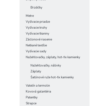
Brzdičky
Metre
Vyšívacie priadze
Vyšívacie kruhy
Vyšívacie tkaniny
Záclonové riasenie
Netkané textílie
Vyšívacie sady
Nažehľovačky, záplaty, hot-fix kamienky
Nažehľovačky, nášivky
Záplaty
Šatónové ruže hot-fix kamienky
Vatelín a termolin
Kovová galantéria
Patentky
Strapce