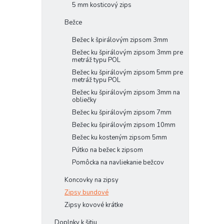
5 mm kosticový zips
Bežce
Bežec k špirálovým zipsom 3mm
Bežec ku špirálovým zipsom 3mm pre
metráž typu POL
Bežec ku špirálovým zipsom 5mm pre
metráž typu POL
Bežec ku špirálovým zipsom 3mm na
obliečky
Bežec ku špirálovým zipsom 7mm
Bežec ku špirálovým zipsom 10mm
Bežec ku kosteným zipsom 5mm
Pútko na bežec k zipsom
Pomôcka na navliekanie bežcov
Koncovky na zipsy
Zipsy bundové
Zipsy kovové krátke
Doplnky k šitiu