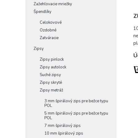
Zažehľovacie mriežky
Špendlíky
Z
Celokovové
1
Ozdobné
ne
Zatváracie
pl
Zipsy
Ú
Zipsy pinlock
Zipsy autolock
Suché zipsy
Zipsy skryté
Zipsy metráž
3 mm špirálový zips pre bežce typu
POL
5 mm špirálový zips pre bežce typu
POL
7 mm špirálový zips
10 mm špirálový zips