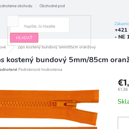
odnotenie obchodu
Obchodné podmienky
Podmienky ochrany osobn
Zákazní
+421 
- NE 
HĽADAŤ
ové
Zips kostený bundový 5mm/85cm oranžový
ps kostený bundový 5mm/85cm oran
erné
odnotené
Podrobnosti hodnotenia
tenie
€1
ktu
€1,38
Jedno
Sk
cena:
ičiek.