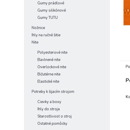
Gumy prádlové
Gumy silikónové
Gumy TUTU
Nožnice
Ihly na ručné šitie
Nite
Polyesterové nite
Bavlnené nite
Po
Overlockové nite
Bižutérne nite
P
Elastické nite
Potreby k šijacím strojom
Ko
Cievky a boxy
Ihly do stroja
Starostlivosť o stroj
Ostatné pomôcky