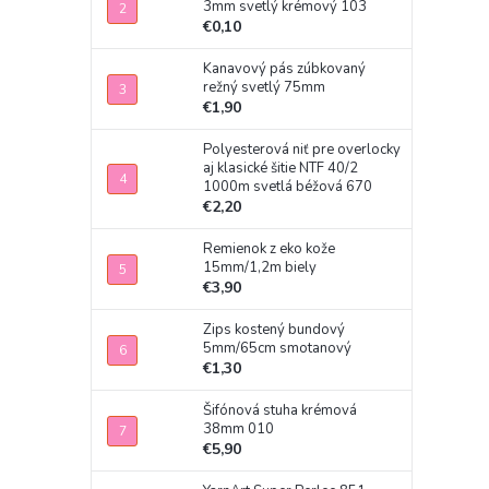
3mm svetlý krémový 103
€0,10
Kanavový pás zúbkovaný
režný svetlý 75mm
€1,90
Polyesterová niť pre overlocky
aj klasické šitie NTF 40/2
1000m svetlá béžová 670
€2,20
Remienok z eko kože
15mm/1,2m biely
€3,90
Zips kostený bundový
5mm/65cm smotanový
€1,30
Šifónová stuha krémová
38mm 010
€5,90