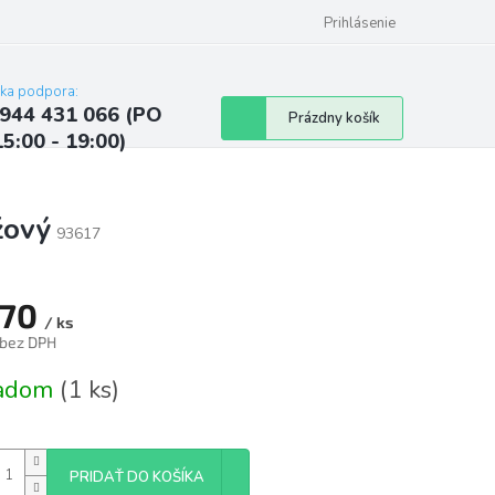
ých údajov
Kontakty
Najčastejšie otázky a odpovede
Prihlásenie
cka podpora:
944 431 066 (PO
Nákupný
Prázdny košík
15:00 - 19:00)
košík
žový
93617
,70
/ ks
 bez DPH
tková
ladom
(1 ks)
PRIDAŤ DO KOŠÍKA