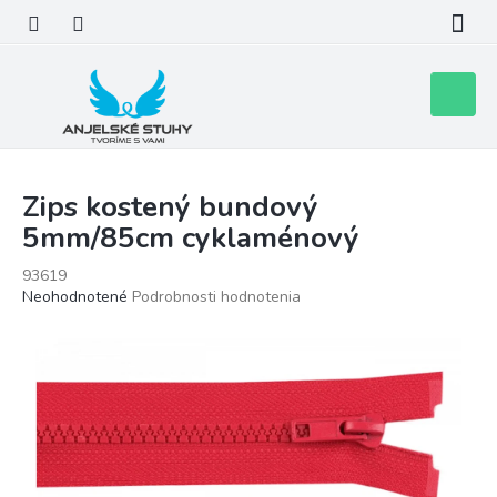
Prejsť
na
obsah
Nákupn
košík
Zips kostený bundový
5mm/85cm cyklaménový
93619
Priemerné
Neohodnotené
Podrobnosti hodnotenia
hodnotenie
produktu
je
0,0
z
5
hviezdičiek.