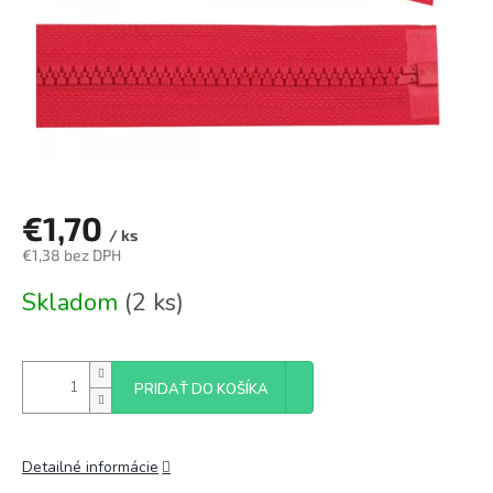
€1,70
/ ks
€1,38 bez DPH
Jednotková
Skladom
(2 ks)
cena:
PRIDAŤ DO KOŠÍKA
Detailné informácie