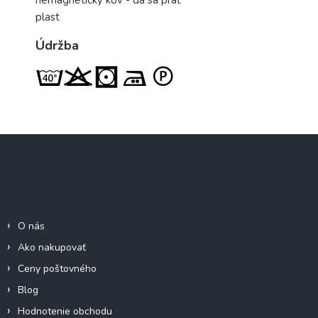
plast
Údržba
Z
á
p
ä
Informácie pre Vás
t
i
O nás
e
Ako nakupovať
Ceny poštovného
Blog
Hodnotenie obchodu