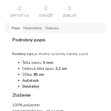
OPÝTAŤ SA
STRÁŽIŤ
ZDIEĽAŤ
Popis
Hodnotenie
Diskusia
Podrobný popis
Kostený zips
je vhodný na bundy, kabáty, a pod.
Šírka zubov:
5 mm
Celková šírka zipsu:
3,2 cm
Dĺžka:
85 cm
Autolock
Deliteľný
Zloženie
100% polyester
nemagnetický kov - dá sa prať