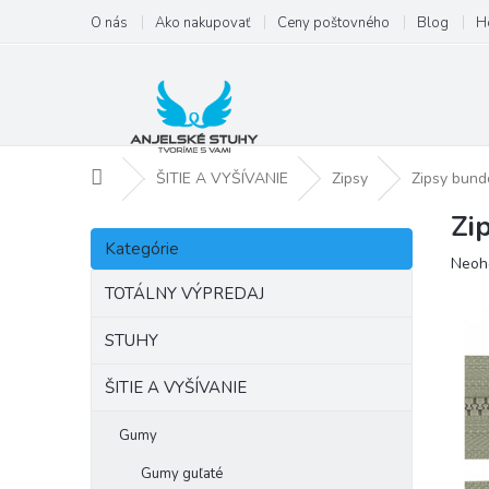
Prejsť
O nás
Ako nakupovať
Ceny poštovného
Blog
H
na
obsah
Domov
ŠITIE A VYŠÍVANIE
Zipsy
Zipsy bund
Zi
B
Preskočiť
o
Kategórie
kategórie
Priem
Neoh
č
hodno
n
TOTÁLNY VÝPREDAJ
produ
ý
je
p
STUHY
0,0
a
z
ŠITIE A VYŠÍVANIE
5
n
hviezd
e
l
Gumy
Gumy guľaté