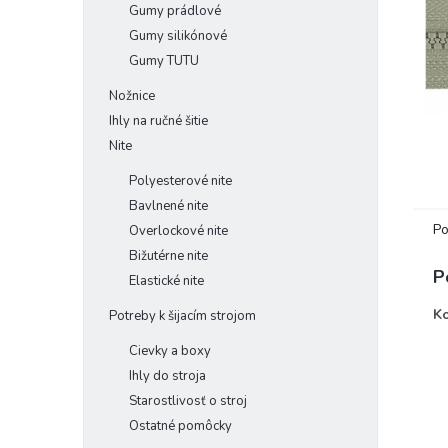
Gumy prádlové
Gumy silikónové
Gumy TUTU
Nožnice
Ihly na ručné šitie
Nite
Polyesterové nite
Bavlnené nite
Po
Overlockové nite
Bižutérne nite
P
Elastické nite
Ko
Potreby k šijacím strojom
Cievky a boxy
Ihly do stroja
Starostlivosť o stroj
Ostatné pomôcky