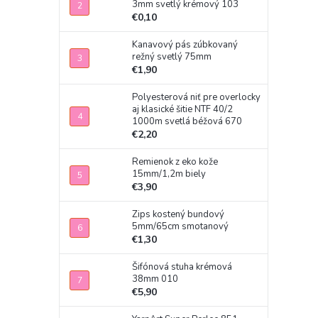
3mm svetlý krémový 103
€0,10
Kanavový pás zúbkovaný
režný svetlý 75mm
€1,90
Polyesterová niť pre overlocky
aj klasické šitie NTF 40/2
1000m svetlá béžová 670
€2,20
Remienok z eko kože
15mm/1,2m biely
€3,90
Zips kostený bundový
5mm/65cm smotanový
€1,30
Šifónová stuha krémová
38mm 010
€5,90