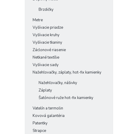
Brzdičky
Metre
Vyšívacie priadze
Vyšívacie kruhy
Vyšívacie tkaniny
Záclonové riasenie
Netkané textílie
Vyšívacie sady
Nažehľovačky, záplaty, hot-fix kamienky
Nažehľovačky, nášivky
Záplaty
Šatónové ruže hot-fix kamienky
Vatelín a termolin
Kovová galantéria
Patentky
Strapce