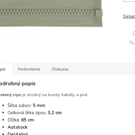
Detai
TL
pis
Hodnotenie
Diskusia
odrobný popis
stený zips
je vhodný na bundy, kabáty, a pod.
Šírka zubov:
5 mm
Celková šírka zipsu:
3,2 cm
Dĺžka:
65 cm
Autolock
Deliteľný