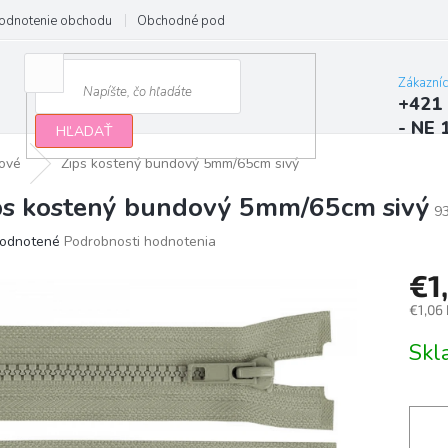
odnotenie obchodu
Obchodné podmienky
Podmienky ochrany osobn
Zákazní
+421 
- NE 
HĽADAŤ
ové
Zips kostený bundový 5mm/65cm sivý
ps kostený bundový 5mm/65cm sivý
9
erné
odnotené
Podrobnosti hodnotenia
tenie
€1
ktu
€1,06
Jedno
Sk
cena:
ičiek.