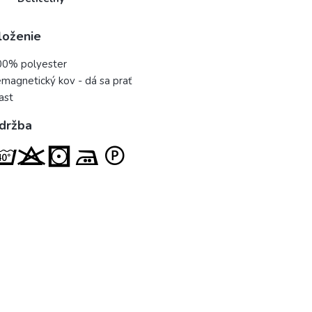
loženie
00% polyester
magnetický kov - dá sa prať
ast
držba