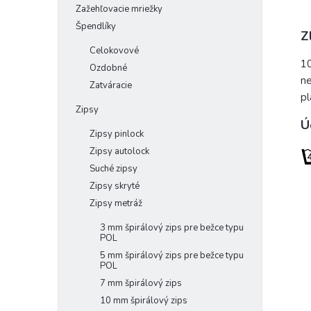
Zažehľovacie mriežky
Špendlíky
Z
Celokovové
1
Ozdobné
ne
Zatváracie
pl
Zipsy
Ú
Zipsy pinlock
Zipsy autolock
Suché zipsy
Zipsy skryté
Zipsy metráž
3 mm špirálový zips pre bežce typu
POL
5 mm špirálový zips pre bežce typu
POL
7 mm špirálový zips
10 mm špirálový zips