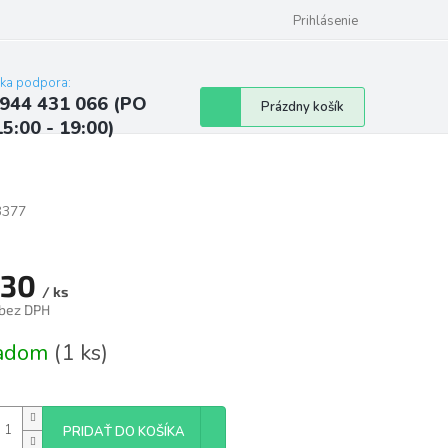
ých údajov
Kontakty
Najčastejšie otázky a odpovede
Prihlásenie
cka podpora:
944 431 066 (PO
Nákupný
Prázdny košík
15:00 - 19:00)
košík
3377
,30
/ ks
 bez DPH
tková
ladom
(1 ks)
PRIDAŤ DO KOŠÍKA