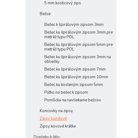
5 mm kosticový zips
Bežce
Bežec k špirálovým zipsom 3mm
Bežec ku špirálovým zipsom 3mm pre
metráž typu POL
Bežec ku špirálovým zipsom 5mm pre
metráž typu POL
Bežec ku špirálovým zipsom 3mm na
obliečky
Bežec ku špirálovým zipsom 7mm
Bežec ku špirálovým zipsom 10mm
Bežec ku kosteným zipsom 5mm
Pútko na bežec k zipsom
Pomôcka na navliekanie bežcov
Koncovky na zipsy
Zipsy bundové
Zipsy kovové krátke
Doplnky k šitiu