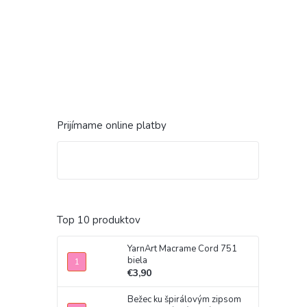
Prijímame online platby
Top 10 produktov
YarnArt Macrame Cord 751
biela
€3,90
Bežec ku špirálovým zipsom