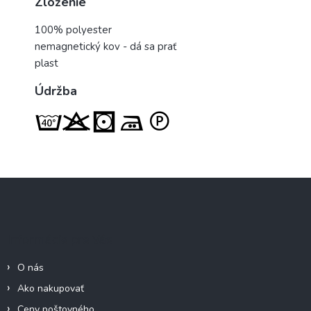
Zloženie
100% polyester
nemagnetický kov - dá sa prať
plast
Údržba
Z
á
p
ä
Informácie pre Vás
t
i
O nás
e
Ako nakupovať
Ceny poštovného