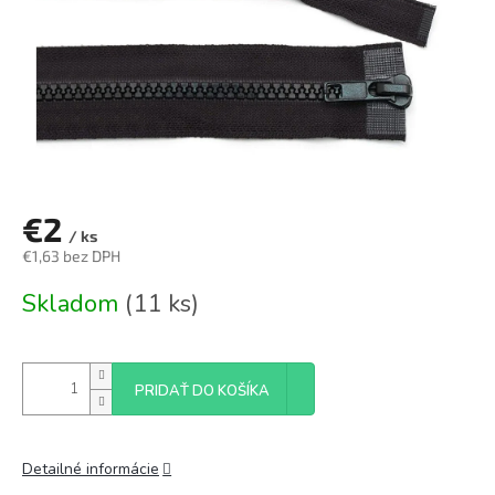
€2
/ ks
€1,63 bez DPH
Jednotková
Skladom
(11 ks)
cena:
PRIDAŤ DO KOŠÍKA
Detailné informácie