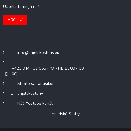
Učitelia formujú naš...
ARCHÍV
Kontakt
info
@
anjelskestuhy.eu
+421 944 431 066 (PO - NE 15:00 - 19:
00)
Staňte sa fanúšikom
anjelskestuhy
Náš Youtube kanál
Anjelské Stuhy