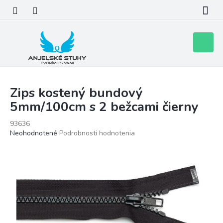
Prejsť
na
obsah
Nákupn
košík
Zips kostený bundový
5mm/100cm s 2 bežcami čierny
93636
Priemerné
Neohodnotené
Podrobnosti hodnotenia
hodnotenie
produktu
je
0,0
z
5
hviezdičiek.