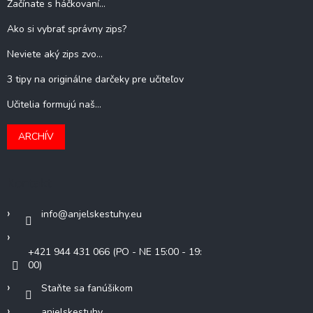
Začínate s háčkovaní...
Ako si vybrať správny zips?
Neviete aký zips zvo...
3 tipy na originálne darčeky pre učiteľov
Učitelia formujú naš...
ARCHÍV
Kontakt
info
@
anjelskestuhy.eu
+421 944 431 066 (PO - NE 15:00 - 19:
00)
Staňte sa fanúšikom
anjelskestuhy