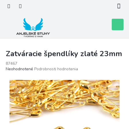
Prejsť
na
obsah
Nákupn
košík
Zatváracie špendlíky zlaté 23mm
87467
Priemerné
Neohodnotené
Podrobnosti hodnotenia
hodnotenie
produktu
je
0,0
z
5
hviezdičiek.