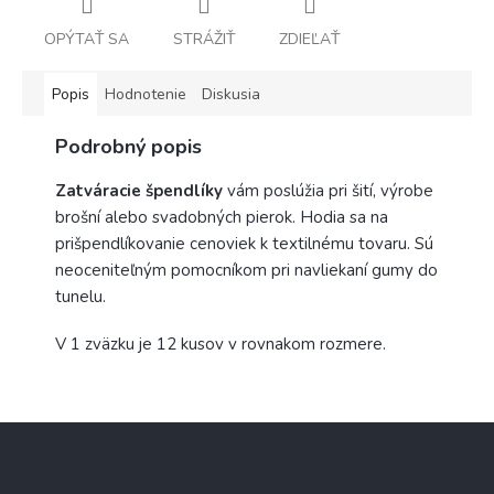
OPÝTAŤ SA
STRÁŽIŤ
ZDIEĽAŤ
Popis
Hodnotenie
Diskusia
Podrobný popis
Zatváracie špendlíky
vám poslúžia pri šití, výrobe
brošní alebo svadobných pierok. Hodia sa na
prišpendlíkovanie cenoviek k textilnému tovaru. Sú
neoceniteľným pomocníkom pri navliekaní gumy do
tunelu.
V 1 zväzku je 12 kusov v rovnakom rozmere.
Z
á
p