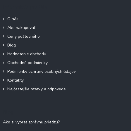
ä
Informácie pre Vás
t
i
O nás
e
Ako nakupovať
Ceny poštovného
Blog
Hodnotenie obchodu
Obchodné podmienky
Podmienky ochrany osobných údajov
Kontakty
Najčastejšie otázky a odpovede
Blog
Ako si vybrať správnu priadzu?