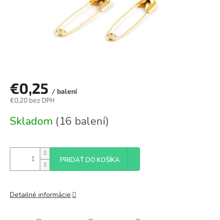
€0,25
/ balení
€0,20 bez DPH
Jednotková
Skladom
(16 balení)
cena:
PRIDAŤ DO KOŠÍKA
Detailné informácie