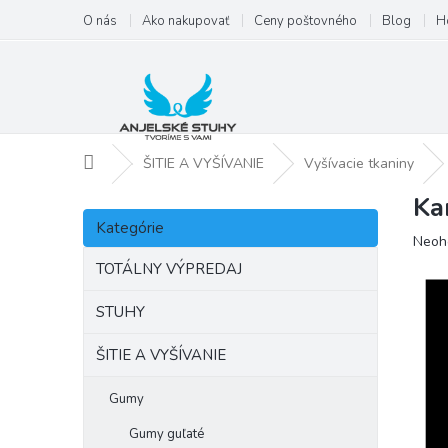
Prejsť
O nás
Ako nakupovať
Ceny poštovného
Blog
H
na
obsah
Domov
ŠITIE A VYŠÍVANIE
Vyšívacie tkaniny
Ka
B
Preskočiť
o
Kategórie
kategórie
Priem
Neoh
č
hodno
n
TOTÁLNY VÝPREDAJ
produ
ý
je
p
STUHY
0,0
a
z
ŠITIE A VYŠÍVANIE
5
n
hviezd
e
l
Gumy
Gumy guľaté