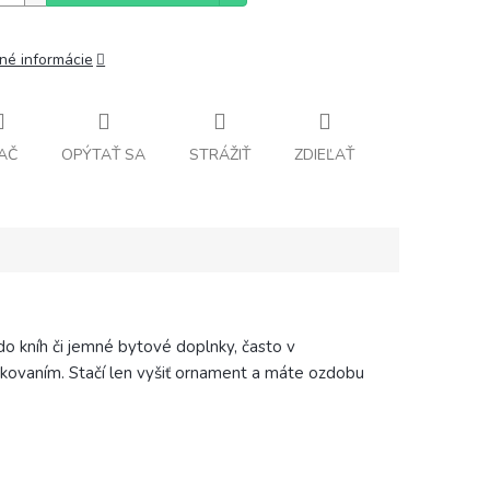
lné informácie
AČ
OPÝTAŤ SA
STRÁŽIŤ
ZDIEĽAŤ
o kníh či jemné bytové doplnky, často v
bkovaním. Stačí len vyšiť ornament a máte ozdobu