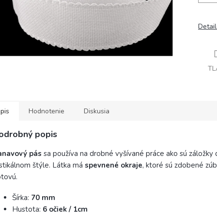
Detai
TL
pis
Hodnotenie
Diskusia
odrobný popis
anavový pás
sa používa na drobné vyšívané práce ako sú záložky d
stikálnom štýle. Látka má
spevnené okraje
, ktoré sú zdobené zú
tovú.
Šírka:
7
0 mm
Hustota:
6 očiek / 1cm