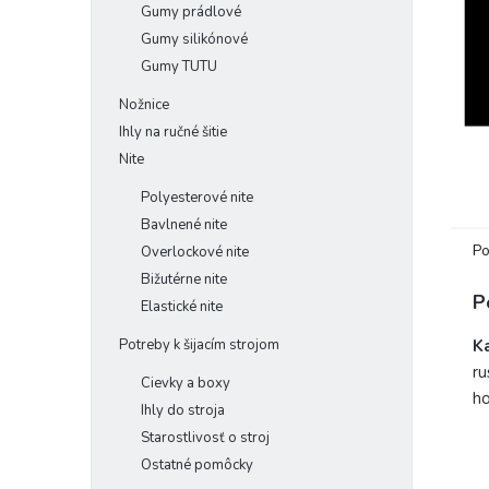
Gumy prádlové
Gumy silikónové
Gumy TUTU
Nožnice
Ihly na ručné šitie
Nite
Polyesterové nite
Bavlnené nite
Po
Overlockové nite
Bižutérne nite
P
Elastické nite
K
Potreby k šijacím strojom
ru
Cievky a boxy
ho
Ihly do stroja
Starostlivosť o stroj
Ostatné pomôcky