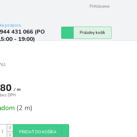
ých údajov
Kontakty
Najčastejšie otázky a odpovede
Prihlásenie
cka podpora:
944 431 066 (PO
Nákupný
Prázdny košík
15:00 - 19:00)
košík
761
,80
/ m
 bez DPH
tková
ladom
(2 m)
PRIDAŤ DO KOŠÍKA