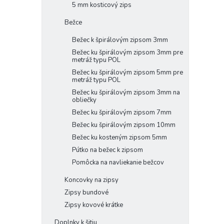
5 mm kosticový zips
Bežce
Bežec k špirálovým zipsom 3mm
Bežec ku špirálovým zipsom 3mm pre
metráž typu POL
Bežec ku špirálovým zipsom 5mm pre
metráž typu POL
Bežec ku špirálovým zipsom 3mm na
obliečky
Bežec ku špirálovým zipsom 7mm
Bežec ku špirálovým zipsom 10mm
Bežec ku kosteným zipsom 5mm
Pútko na bežec k zipsom
Pomôcka na navliekanie bežcov
Koncovky na zipsy
Zipsy bundové
Zipsy kovové krátke
Doplnky k šitiu