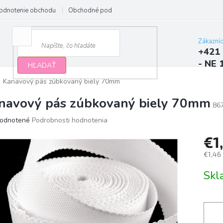
odnotenie obchodu
Obchodné podmienky
Podmienky ochrany osobn
Zákazní
+421 
- NE 
HĽADAŤ
Kanavový pás zúbkovaný biely 70mm
navový pás zúbkovaný biely 70mm
86
erné
odnotené
Podrobnosti hodnotenia
tenie
€1
ktu
€1,46
Jedno
Sk
cena:
ičiek.