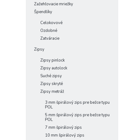
Zažehľovacie mriežky
Špendlíky
Celokovové
Ozdobné
Zatváracie
Zipsy
Zipsy pinlock
Zipsy autolock
Suché zipsy
Zipsy skryté
Zipsy metráž
3 mm špirálový zips pre bežce typu
POL
5 mm špirálový zips pre bežce typu
POL
7 mm špirálový zips
10 mm špirálový zips