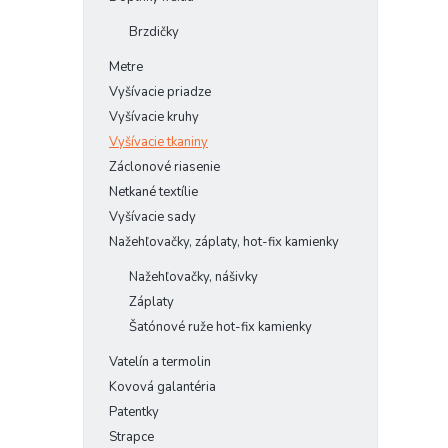
Brzdičky
Metre
Vyšívacie priadze
Vyšívacie kruhy
Vyšívacie tkaniny
Záclonové riasenie
Netkané textílie
Vyšívacie sady
Nažehľovačky, záplaty, hot-fix kamienky
Nažehľovačky, nášivky
Záplaty
Šatónové ruže hot-fix kamienky
Vatelín a termolin
Kovová galantéria
Patentky
Strapce