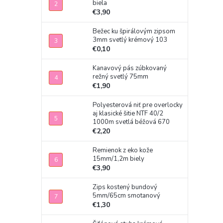
biela
€3,90
Bežec ku špirálovým zipsom
3mm svetlý krémový 103
€0,10
Kanavový pás zúbkovaný
režný svetlý 75mm
€1,90
Polyesterová niť pre overlocky
aj klasické šitie NTF 40/2
1000m svetlá béžová 670
€2,20
Remienok z eko kože
15mm/1,2m biely
€3,90
Zips kostený bundový
5mm/65cm smotanový
€1,30