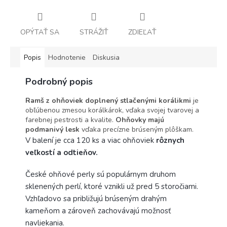
OPÝTAŤ SA
STRÁŽIŤ
ZDIEĽAŤ
Popis
Hodnotenie
Diskusia
Podrobný popis
Ramš z ohňoviek doplnený stlačenými korálikmi
je
obľúbenou zmesou korálkárok, vďaka svojej tvarovej a
farebnej pestrosti a kvalite.
Ohňovky majú
podmanivý lesk
vďaka precízne brúseným plôškam.
V balení je cca 120 ks a viac ohňoviek
rôznych
veľkostí a odtieňov.
České ohňové perly sú populárnym druhom
sklenených perlí, ktoré vznikli už pred 5 storočiami.
Vzhľadovo sa približujú brúseným drahým
kameňom a zároveň zachovávajú možnosť
navliekania.