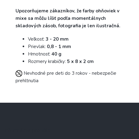
Upozorňujeme zákazníkov, že farby ohňoviek v
mixe sa môžu líšiť podľa momentálnych
skladových zásob, fotografia je len ilustračná.
Veľkosť:
3 - 20 mm
Prievlak:
0,8 - 1 mm
Hmotnosť:
40 g
Rozmery krabičky:
5 x 8 x 2 cm
Nevhodné pre deti do 3 rokov - nebezpečie
prehltnutia
Z
á
p
ä
Informácie pre Vás
t