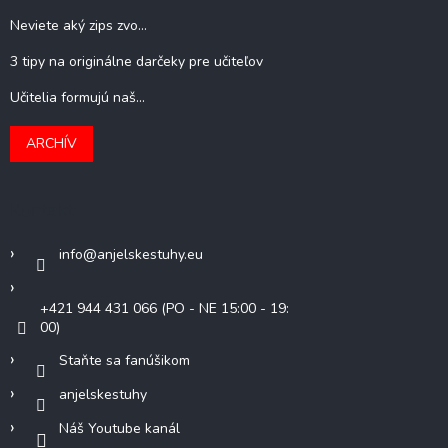
Neviete aký zips zvo...
3 tipy na originálne darčeky pre učiteľov
Učitelia formujú naš...
ARCHÍV
Kontakt
info
@
anjelskestuhy.eu
+421 944 431 066 (PO - NE 15:00 - 19:
00)
Staňte sa fanúšikom
anjelskestuhy
Náš Youtube kanál