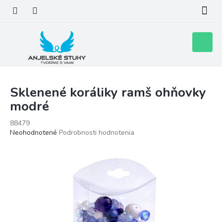
Prejsť
na
obsah
Nákupn
košík
Sklenené koráliky ramš ohňovky
modré
88479
Priemerné
Neohodnotené
Podrobnosti hodnotenia
hodnotenie
produktu
je
0,0
z
5
hviezdičiek.