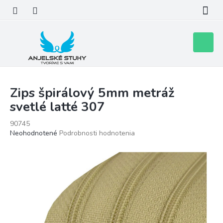
Prejsť
na
obsah
Nákupn
košík
Zips špirálový 5mm metráž
svetlé latté 307
90745
Priemerné
Neohodnotené
Podrobnosti hodnotenia
hodnotenie
produktu
je
0,0
z
5
hviezdičiek.