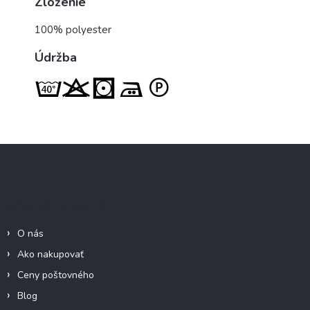
Zloženie
100% polyester
Údržba
Z
á
p
ä
Informácie pre Vás
t
i
O nás
e
Ako nakupovať
Ceny poštovného
Blog