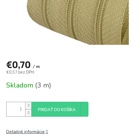
€0,70
/ m
€0,57 bez DPH
Jednotková
Skladom
(3 m)
cena:
PRIDAŤ DO KOŠÍKA
Detailné informácie