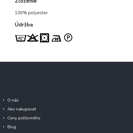
Zloženie
100% polyester
Údržba
Z
á
p
ä
Informácie pre Vás
t
i
O nás
e
Ako nakupovať
Ceny poštovného
Blog