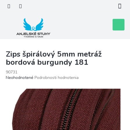
Prejsť
na
obsah
Nákupn
košík
Zips špirálový 5mm metráž
bordová burgundy 181
90731
Priemerné
Neohodnotené
Podrobnosti hodnotenia
hodnotenie
produktu
je
0,0
z
5
hviezdičiek.