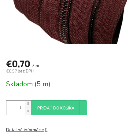
€0,70
/ m
€0,57 bez DPH
Jednotková
Skladom
(5 m)
cena:
PRIDAŤ DO KOŠÍKA
Detailné informácie