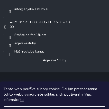
info
@
anjelskestuhy.eu
+421 944 431 066 (PO - NE 15:00 - 19:
00)
Staňte sa fanúšikom
anjelskestuhy
Náš Youtube kanál
Anjelské Stuhy
Tento web používa súbory cookie. Ďalším prechádzaním
Copyright 2026
Anjelské Stuhy
. Všetky práva vyhradené.
tohto webu vyjadrujete súhlas s ich používaním. Viac
informácií
tu
.
Grafický návrh vytvoril a na Shoptet implementoval
Tomáš Hlad
&
Shoptetak.cz
.