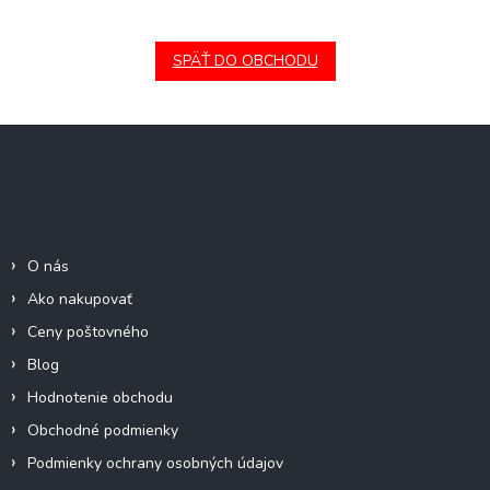
SPÄŤ DO OBCHODU
Z
á
p
ä
Informácie pre Vás
t
i
O nás
e
Ako nakupovať
Ceny poštovného
Blog
Hodnotenie obchodu
Obchodné podmienky
Podmienky ochrany osobných údajov