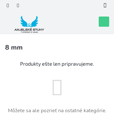
Prejsť
na
obsah
Nákupn
košík
8 mm
Produkty ešte len pripravujeme.
Môžete sa ale pozrieť na ostatné kategórie.