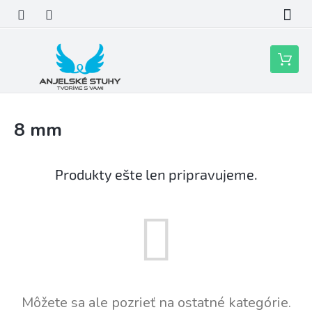
Prejsť
na
obsah
Nákupn
košík
8 mm
Produkty ešte len pripravujeme.
Môžete sa ale pozrieť na ostatné kategórie.