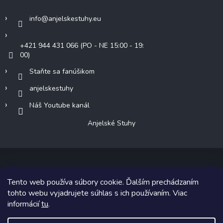
info
@
anjelskestuhy.eu
+421 944 431 066 (PO - NE 15:00 - 19:
00)
Staňte sa fanúšikom
anjelskestuhy
Náš Youtube kanál
Anjelské Stuhy
Tento web používa súbory cookie. Ďalším prechádzaním
Copyright 2026
Anjelské Stuhy
. Všetky práva vyhradené.
tohto webu vyjadrujete súhlas s ich používaním. Viac
informácií
tu
.
Grafický návrh vytvoril a na Shoptet implementoval
Tomáš Hlad
&
Shoptetak.cz
.