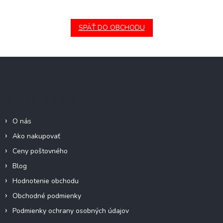
SPÄŤ DO OBCHODU
Z
á
p
ä
Informácie pre Vás
t
i
O nás
e
Ako nakupovať
Ceny poštovného
Blog
Hodnotenie obchodu
Obchodné podmienky
Podmienky ochrany osobných údajov