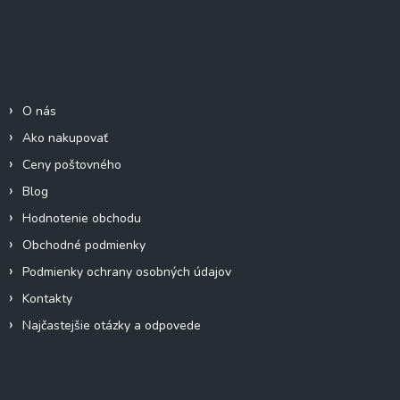
Z
á
p
ä
Informácie pre Vás
t
i
O nás
e
Ako nakupovať
Ceny poštovného
Blog
Hodnotenie obchodu
Obchodné podmienky
Podmienky ochrany osobných údajov
Kontakty
Najčastejšie otázky a odpovede
Blog