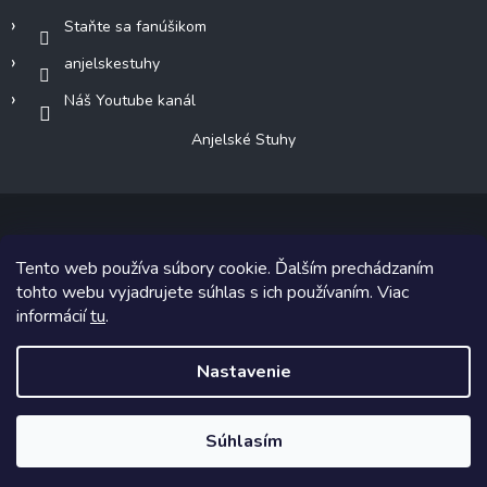
Staňte sa fanúšikom
anjelskestuhy
Náš Youtube kanál
Anjelské Stuhy
Tento web používa súbory cookie. Ďalším prechádzaním
Copyright 2026
Anjelské Stuhy
. Všetky práva vyhradené.
tohto webu vyjadrujete súhlas s ich používaním. Viac
informácií
tu
.
Grafický návrh vytvoril a na Shoptet implementoval
Tomáš Hlad
&
Shoptetak.cz
.
Nastavenie
Vytvoril Shoptet
Súhlasím