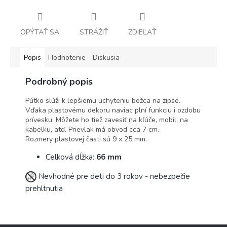
OPÝTAŤ SA
STRÁŽIŤ
ZDIEĽAŤ
Popis
Hodnotenie
Diskusia
Podrobný popis
Pútko slúži k lepšiemu uchyteniu bežca na zipse.
Vďaka plastovému dekoru naviac plní funkciu i ozdobu
prívesku. Môžete ho tiež zavesiť na kľúče, mobil, na
kabelku, atď. Prievlak má obvod cca 7 cm.
Rozmery plastovej časti sú 9 x 25 mm.
Celková dĺžka:
66 mm
Nevhodné pre deti do 3 rokov - nebezpečie
prehltnutia