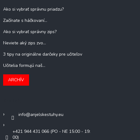
Ako si vybrať správnu priadzu?
Začínate s háčkovaní...
Ako si vybrať správny zips?
Neviete aký zips zvo...
3 tipy na originálne darčeky pre učiteľov
Učitelia formujú naš...
ARCHÍV
Kontakt
info
@
anjelskestuhy.eu
+421 944 431 066 (PO - NE 15:00 - 19:
00)