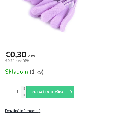
€0,30
/ ks
€0,24 bez DPH
Jednotková
Skladom
(1 ks)
cena:
PRIDAŤ DO KOŠÍKA
Detailné informácie