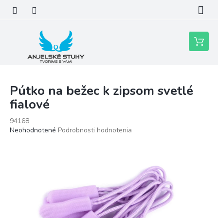
Prejsť
na
obsah
Nákupn
košík
Pútko na bežec k zipsom svetlé
fialové
94168
Priemerné
Neohodnotené
Podrobnosti hodnotenia
hodnotenie
produktu
je
0,0
z
5
hviezdičiek.