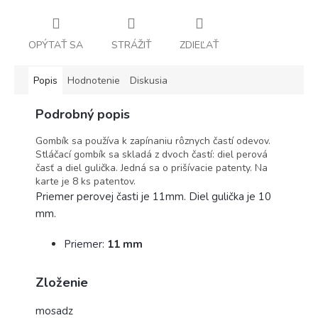
OPÝTAŤ SA
STRÁŽIŤ
ZDIEĽAŤ
Popis
Hodnotenie
Diskusia
Podrobný popis
Gombík sa používa k zapínaniu rôznych častí odevov.
Stláčací gombík sa skladá z dvoch častí: diel perová
časť a diel gulička. Jedná sa o prišívacie patenty. Na
karte je 8 ks patentov.
Priemer perovej časti je 11mm. Diel gulička je 10
mm.
Priemer:
11 mm
Zloženie
mosadz