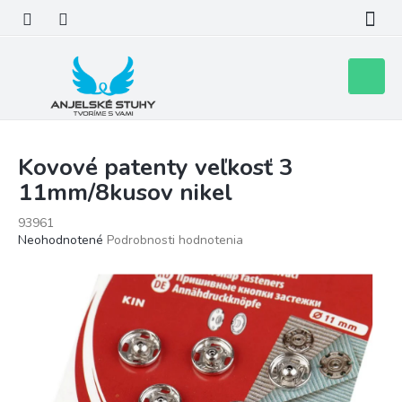
Prejsť
na
obsah
Nákupn
košík
Kovové patenty veľkosť 3
11mm/8kusov nikel
93961
Priemerné
Neohodnotené
Podrobnosti hodnotenia
hodnotenie
produktu
je
0,0
z
5
hviezdičiek.