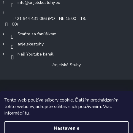
info
@
anjelskestuhy.eu
+421 944 431 066 (PO - NE 15:00 - 19:
00)
Staňte sa fanúšikom
anjelskestuhy
Náš Youtube kanál
Anjelské Stuhy
Tento web používa súbory cookie. Ďalším prechádzaním
Copyright 2026
Anjelské Stuhy
. Všetky práva vyhradené.
tohto webu vyjadrujete súhlas s ich používaním. Viac
informácií
tu
.
Grafický návrh vytvoril a na Shoptet implementoval
Tomáš Hlad
&
Shoptetak.cz
.
Nastavenie