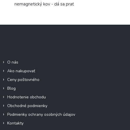
nemagnetický kov - dá sa prať
Z
á
p
ä
Informácie pre Vás
t
i
O nás
e
Ako nakupovať
Ceny poštovného
Blog
Hodnotenie obchodu
Obchodné podmienky
Podmienky ochrany osobných údajov
Kontakty