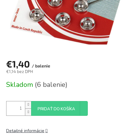
€1,40
/ balenie
€1,14 bez DPH
Jednotková
Skladom
(6 balenie)
cena:
PRIDAŤ DO KOŠÍKA
Detailné informácie