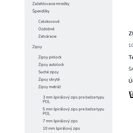
Zažehľovacie mriežky
Špendlíky
Celokovové
Ozdobné
Z
Zatváracie
1
Zipsy
T
Zipsy pinlock
Zipsy autolock
Ši
Suché zipsy
Zipsy skryté
Ú
Zipsy metráž
3 mm špirálový zips pre bežce typu
POL
5 mm špirálový zips pre bežce typu
POL
7 mm špirálový zips
10 mm špirálový zips