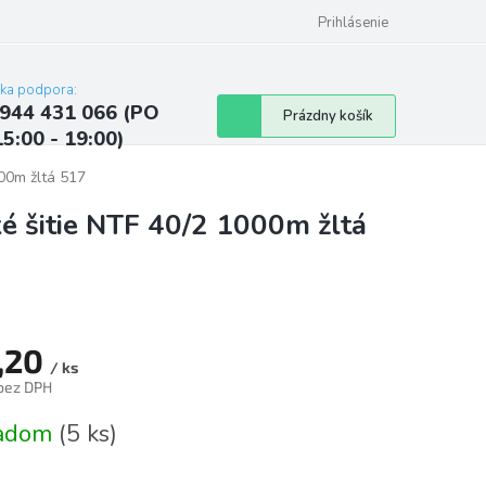
ých údajov
Kontakty
Najčastejšie otázky a odpovede
Prihlásenie
cka podpora:
944 431 066 (PO
Nákupný
Prázdny košík
15:00 - 19:00)
košík
000m žltá 517
ké šitie NTF 40/2 1000m žltá
,20
/ ks
 bez DPH
tková
ladom
(5 ks)