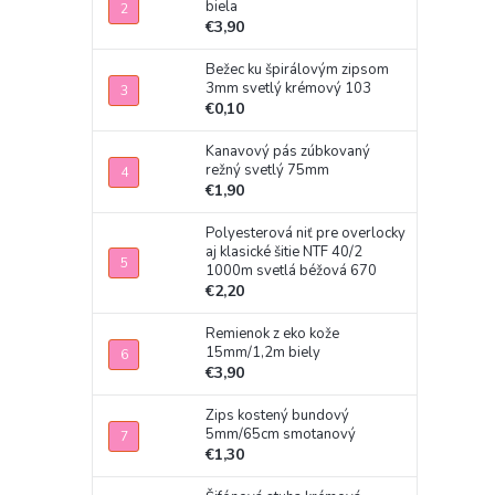
biela
€3,90
Bežec ku špirálovým zipsom
3mm svetlý krémový 103
€0,10
Kanavový pás zúbkovaný
režný svetlý 75mm
€1,90
Polyesterová niť pre overlocky
aj klasické šitie NTF 40/2
1000m svetlá béžová 670
€2,20
Remienok z eko kože
15mm/1,2m biely
€3,90
Zips kostený bundový
5mm/65cm smotanový
€1,30