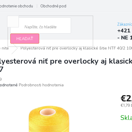
odnotenie obchodu
Obchodné podmienky
Podmienky ochrany osobn
Zákazní
+421 
- NE 
HĽADAŤ
 nite
Polyesterová niť pre overlocky aj klasické šitie NTF 40/2 1
lyesterová niť pre overlocky aj klasic
7
9
erné
odnotené
Podrobnosti hodnotenia
tenie
€2
ktu
€1,79
Jedno
Sk
cena:
ičiek.