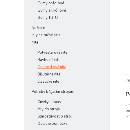
Gumy prádlové
Gumy silikónové
Gumy TUTU
Nožnice
Ihly na ručné šitie
Nite
Polyesterové nite
Bavlnené nite
Overlockové nite
Bižutérne nite
Po
Elastické nite
Potreby k šijacím strojom
P
Cievky a boxy
Un
Ihly do stroja
bi
Ni
Starostlivosť o stroj
Ostatné pomôcky