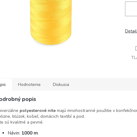
Detai
TL
pis
Hodnotenie
Diskusia
odrobný popis
iverzálne
polyesterové nite
majú mnohostranné použitie v konfekčnom 
elizne, blúzok, košieľ, domácich textílií a pod.
te sú kvalitné a pevné.
Návin:
1000 m