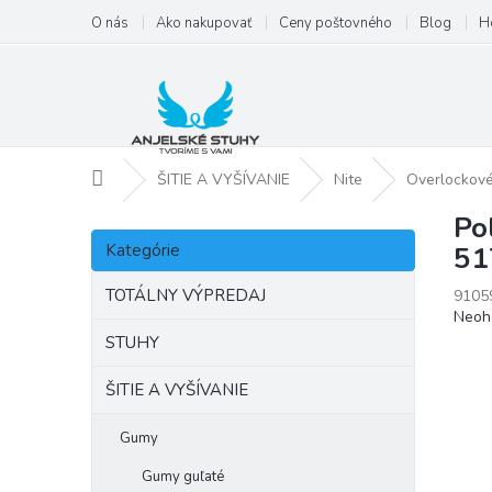
Prejsť
O nás
Ako nakupovať
Ceny poštovného
Blog
H
na
obsah
Domov
ŠITIE A VYŠÍVANIE
Nite
Overlockové
Po
B
Preskočiť
o
Kategórie
51
kategórie
č
n
TOTÁLNY VÝPREDAJ
9105
Priem
Neoh
ý
hodno
p
STUHY
produ
a
je
ŠITIE A VYŠÍVANIE
n
0,0
e
z
l
Gumy
5
hviezd
Gumy guľaté