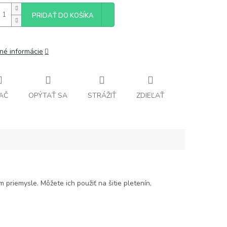
PRIDAŤ DO KOŠÍKA
lné informácie
AČ
OPÝTAŤ SA
STRÁŽIŤ
ZDIEĽAŤ
priemysle. Môžete ich použiť na šitie pletenín,