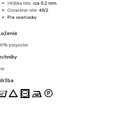
Hrúbka nite:
cca 0,2 mm
Označenie nite:
40/2
Pre overlocky
loženie
00% polyester
echniky
tie
držba