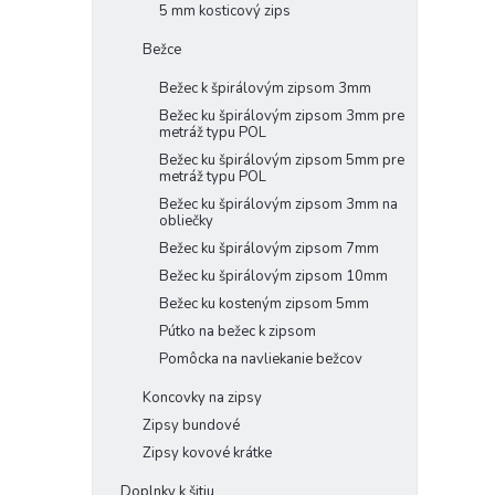
5 mm kosticový zips
Bežce
Bežec k špirálovým zipsom 3mm
Bežec ku špirálovým zipsom 3mm pre
metráž typu POL
Bežec ku špirálovým zipsom 5mm pre
metráž typu POL
Bežec ku špirálovým zipsom 3mm na
obliečky
Bežec ku špirálovým zipsom 7mm
Bežec ku špirálovým zipsom 10mm
Bežec ku kosteným zipsom 5mm
Pútko na bežec k zipsom
Pomôcka na navliekanie bežcov
Koncovky na zipsy
Zipsy bundové
Zipsy kovové krátke
Doplnky k šitiu