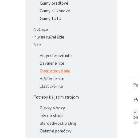
Gumy prádlové
Gumy silikónové
Gumy TUTU
Nožnice
Ihly na ručné šitie
Nite
Polyesterové nite
Bavlnené nite
Overlockové nite
Bižutérne nite
Po
Elastické nite
Potreby k šijacím strojom
P
Cievky a boxy
Un
Ihly do stroja
bi
Ni
Starostlivosť o stroj
Ostatné pomôcky