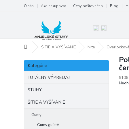
Prejsť
O nás
Ako nakupovať
Ceny poštovného
Blog
H
na
obsah
Domov
ŠITIE A VYŠÍVANIE
Nite
Overlockové
Po
B
Preskočiť
o
Kategórie
če
kategórie
č
n
TOTÁLNY VÝPREDAJ
9106
Priem
Neoh
ý
hodno
p
STUHY
produ
a
je
ŠITIE A VYŠÍVANIE
n
0,0
e
z
l
Gumy
5
hviezd
Gumy guľaté