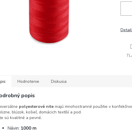
Detai
TL
pis
Hodnotenie
Diskusia
odrobný popis
iverzálne
polyesterové nite
majú mnohostranné použitie v konfekčnom 
elizne, blúzok, košieľ, domácich textílií a pod.
te sú kvalitné a pevné.
Návin:
1000 m