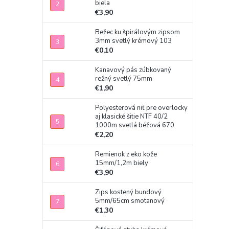
biela
€3,90
Bežec ku špirálovým zipsom
3mm svetlý krémový 103
€0,10
Kanavový pás zúbkovaný
režný svetlý 75mm
€1,90
Polyesterová niť pre overlocky
aj klasické šitie NTF 40/2
1000m svetlá béžová 670
€2,20
Remienok z eko kože
15mm/1,2m biely
€3,90
Zips kostený bundový
5mm/65cm smotanový
€1,30