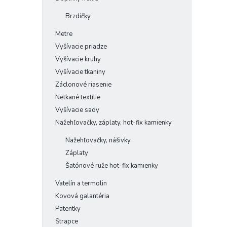
Brzdičky
Metre
Vyšívacie priadze
Vyšívacie kruhy
Vyšívacie tkaniny
Záclonové riasenie
Netkané textílie
Vyšívacie sady
Nažehľovačky, záplaty, hot-fix kamienky
Nažehľovačky, nášivky
Záplaty
Šatónové ruže hot-fix kamienky
Vatelín a termolin
Kovová galantéria
Patentky
Strapce