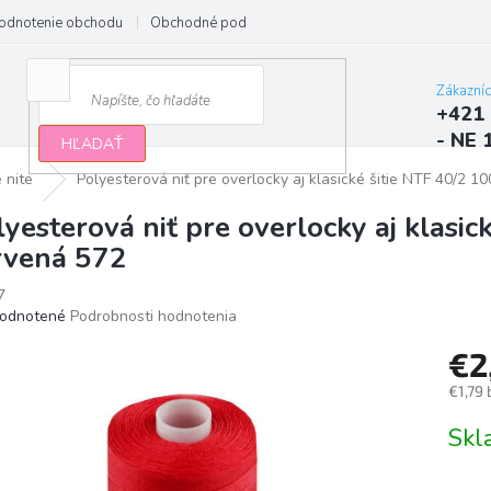
odnotenie obchodu
Obchodné podmienky
Podmienky ochrany osobn
Zákazní
+421 
- NE 
HĽADAŤ
 nite
Polyesterová niť pre overlocky aj klasické šitie NTF 40/2 
lyesterová niť pre overlocky aj klasi
rvená 572
7
erné
odnotené
Podrobnosti hodnotenia
tenie
€2
ktu
€1,79
Jedno
Sk
cena:
ičiek.