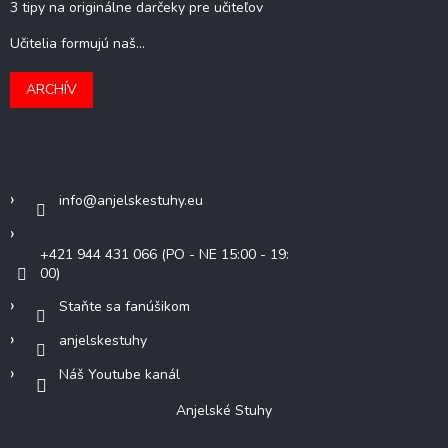
3 tipy na originálne darčeky pre učiteľov
Učitelia formujú naš...
ARCHÍV
Kontakt
info
@
anjelskestuhy.eu
+421 944 431 066 (PO - NE 15:00 - 19:
00)
Staňte sa fanúšikom
anjelskestuhy
Náš Youtube kanál
Anjelské Stuhy