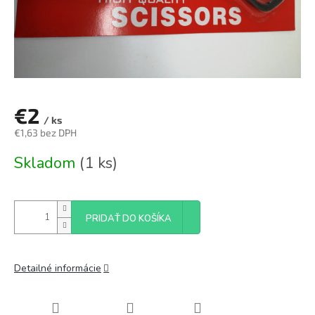
€2
/ ks
€1,63 bez DPH
Jednotková
Skladom
(1 ks)
cena:
PRIDAŤ DO KOŠÍKA
Detailné informácie