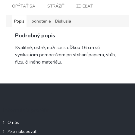
OPÝTAŤ SA
STRÁŽIŤ
ZDIEĽAŤ
Popis
Hodnotenie
Diskusia
Podrobný popis
Kvalitné, ostré, nožnice s dĺžkou 16 cm sú
vynikajúcim pomocníkom pri strihaní papiera, stúh,
filcu, či iného materiálu.
Z
á
p
ä
Informácie pre Vás
t
i
O nás
e
Ako nakupovať