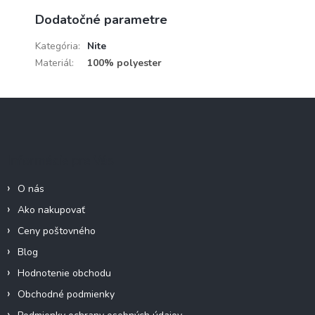
Dodatočné parametre
Kategória
:
Nite
Materiál
:
100% polyester
Z
á
p
ä
Informácie pre Vás
t
i
O nás
e
Ako nakupovať
Ceny poštovného
Blog
Hodnotenie obchodu
Obchodné podmienky