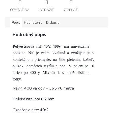
OPÝTAŤ SA
STRÁŽIŤ
ZDIEĽAŤ
Popis
Hodnotenie
Diskusia
Podrobný popis
Polyesterová niť 40/2 400y
má univerzálne
použitie. Niť je veľmi kvalitná a využijete ju v
konfekčnom priemysle, na šitie pletenín, košieľ,
blúzok, domácich textílii a pod. V balení je 10
farieb po 400 y. Mix farieb sa môže líšiť od
fotky.
Návin: 400 yardov = 365,76 metra
Hrúbka nite: cca 0,2 mm
Označenie nite: 40/2