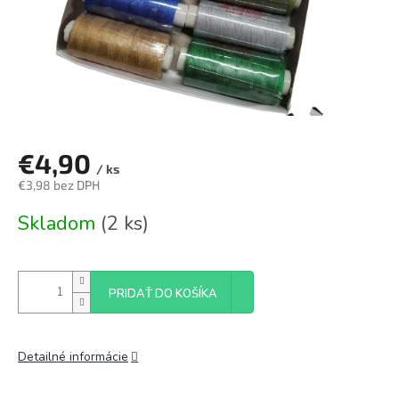
€4,90
/ ks
€3,98 bez DPH
Jednotková
Skladom
(2 ks)
cena:
PRIDAŤ DO KOŠÍKA
Detailné informácie