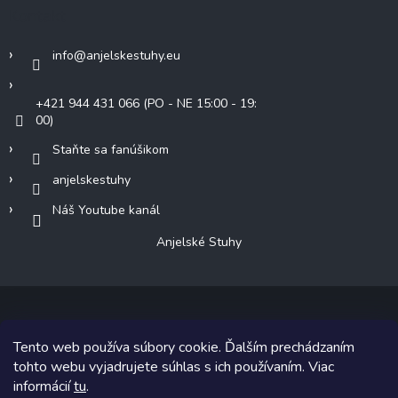
Kontakt
info
@
anjelskestuhy.eu
+421 944 431 066 (PO - NE 15:00 - 19:
00)
Staňte sa fanúšikom
anjelskestuhy
Náš Youtube kanál
Anjelské Stuhy
Tento web používa súbory cookie. Ďalším prechádzaním
Copyright 2026
Anjelské Stuhy
. Všetky práva vyhradené.
tohto webu vyjadrujete súhlas s ich používaním. Viac
informácií
tu
.
Grafický návrh vytvoril a na Shoptet implementoval
Tomáš Hlad
&