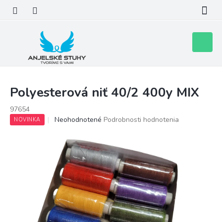
Prejsť
na
obsah
Nákupn
košík
Polyesterová niť 40/2 400y MIX
97654
Priemerné
Neohodnotené
Podrobnosti hodnotenia
NOVINKA
hodnotenie
produktu
je
0,0
z
5
hviezdičiek.